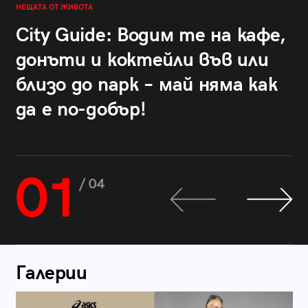
НЕЩАТА ОТ ЖИВОТА
City Guide: Водим те на кафе,
донъти и коктейли във или
близо до парк – май няма как
да е по-добър!
01
/ 04
Галерии