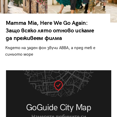
Mamma Mia, Here We Go Again:
Защо всяко лято отново искаме
да преживеем филма
Където на заден фон звучи ABBA, а пред теб е
синьото море