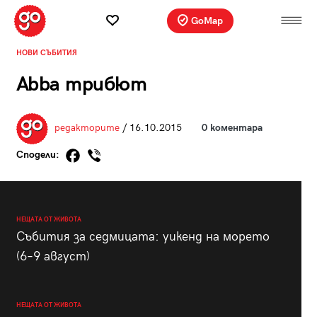
GoMap
НОВИ СЪБИТИЯ
Abba трибют
редакторите
/ 16.10.2015
0 коментара
Сподели:
НЕЩАТА ОТ ЖИВОТА
Събития за седмицата: уикенд на морето
(6–9 август)
НЕЩАТА ОТ ЖИВОТА