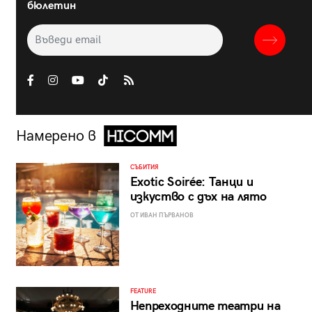
бюлетин
Намерено в
СЪБИТИЯ
Exotic Soirée: Танци и
изкуство с дъх на лято
ОТ ИВАН ПЪРВАНОВ
FEATURE
Непреходните театри на