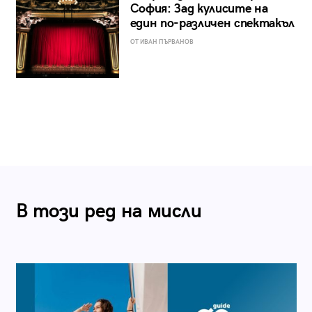
София: Зад кулисите на
един по-различен спектакъл
ОТ ИВАН ПЪРВАНОВ
В този ред на мисли