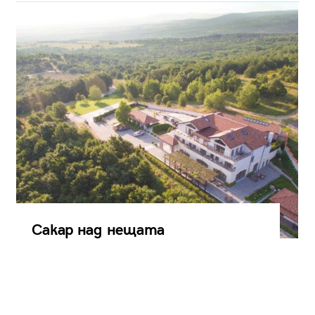
Сакар над нещата