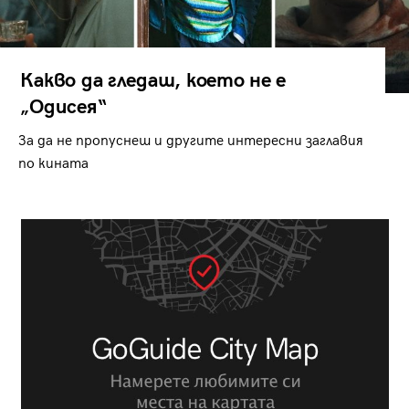
Какво да гледаш, което не е
„Одисея“
За да не пропуснеш и другите интересни заглавия
по кината