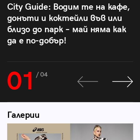
City Guide: Водим те на кафе,
донъти и коктейли във или
близо до парк – май няма как
да е по-добър!
01
/ 04
Галерии