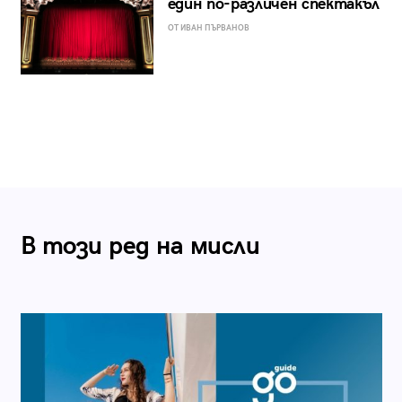
един по-различен спектакъл
ОТ ИВАН ПЪРВАНОВ
В този ред на мисли