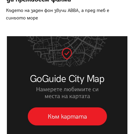
Където на заден фон звучи ABBA, а пред теб е
синьото море