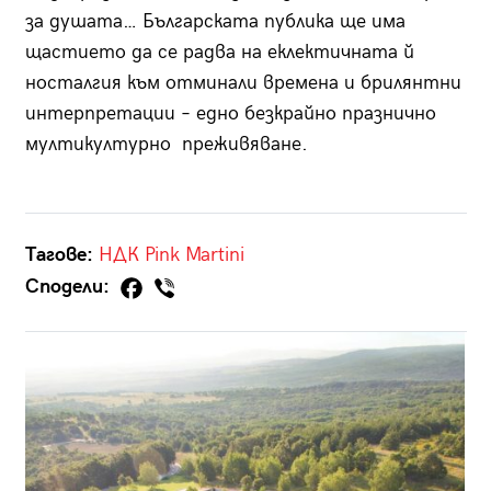
за душата… Българската публика ще има
щастието да се радва на еклектичната й
носталгия към отминали времена и брилянтни
интерпретации – едно безкрайно празнично
мултикултурно преживяване.
Тагове:
НДК
Pink Martini
Сподели: