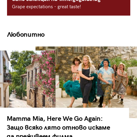
Grape expectations - great taste!
Любопитно
Mamma Mia, Here We Go Again:
Защо всяко лято отново искаме
да преживеем филма