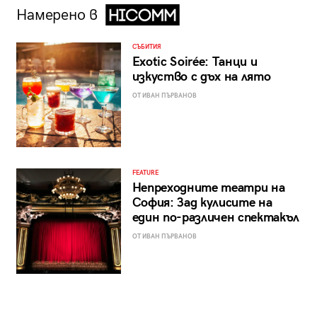
Намерено в
СЪБИТИЯ
Exotic Soirée: Танци и
изкуство с дъх на лято
ОТ ИВАН ПЪРВАНОВ
FEATURE
Непреходните театри на
София: Зад кулисите на
един по-различен спектакъл
ОТ ИВАН ПЪРВАНОВ