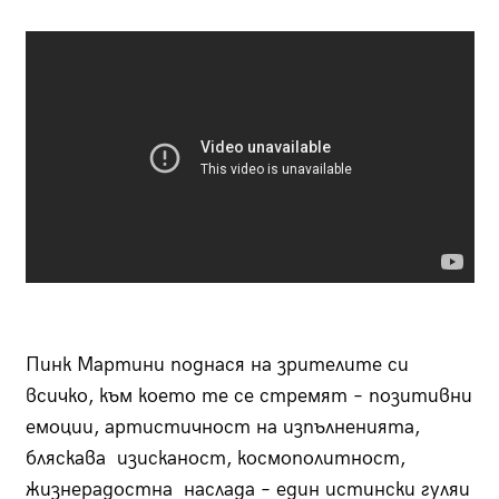
Пинк Мартини поднася на зрителите си
всичко, към което те се стремят – позитивни
емоции, артистичност на изпълненията,
бляскава изисканост, космополитност,
жизнерадостна наслада – един истински гуляи