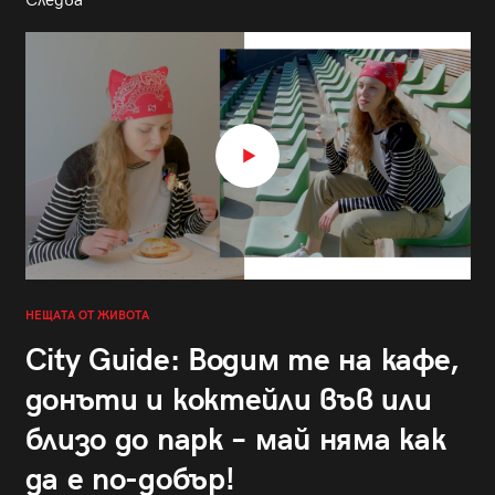
Следва
НЕЩАТА ОТ ЖИВОТА
City Guide: Водим те на кафе,
донъти и коктейли във или
близо до парк – май няма как
да е по-добър!