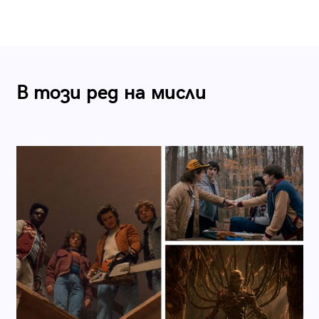
В този ред на мисли