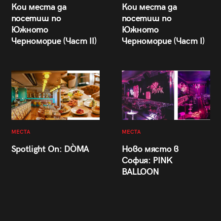
Кои места да
Кои места да
посетиш по
посетиш по
Южното
Южното
Черноморие (Част II)
Черноморие (Част I)
МЕСТА
МЕСТА
Spotlight On: DÒMA
Ново място в
София: PINK
BALLOON