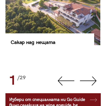
Сакар над нещата
1
/29
Избери от специалната ни Go Guide
вино селекция на wine.goguide.bg