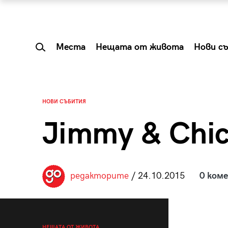
Места
Нещата от живота
Нови с
НОВИ СЪБИТИЯ
Jimmy & Chi
редакторите
/ 24.10.2015
0 ком
 Shareable:
Summer Prelude: ка
лги вечери и
започва лятото в 
НЕЩАТА ОТ ЖИВОТА