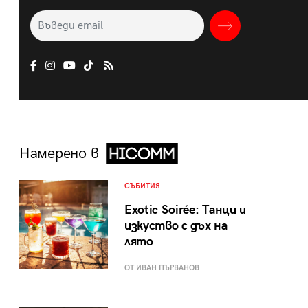
Намерено в
СЪБИТИЯ
Exotic Soirée: Танци и
изкуство с дъх на
лято
ОТ ИВАН ПЪРВАНОВ