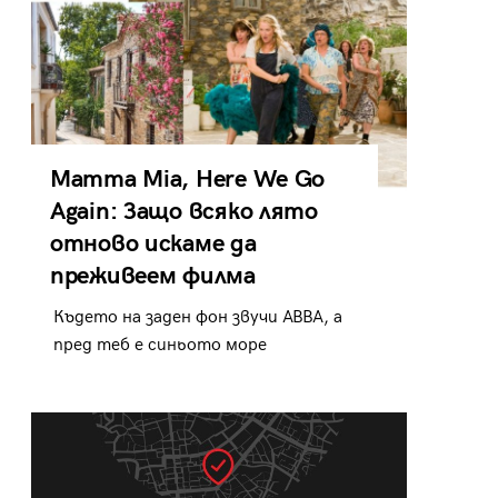
Mamma Mia, Here We Go
Again: Защо всяко лято
отново искаме да
преживеем филма
Където на заден фон звучи ABBA, а
пред теб е синьото море