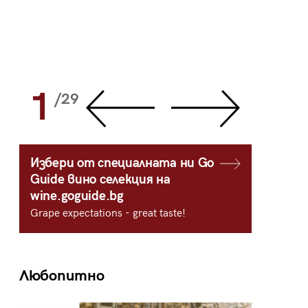
1
2
/29
/
Избери от специалната ни Go
Guide вино селекция на
wine.goguide.bg
Grape expectations - great taste!
Любопитно