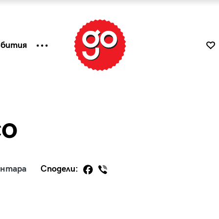
ъбития
co
ентара
Сподели:
к
Tender is the Wine – Какво
чаша
се пие на Лазурния бряг