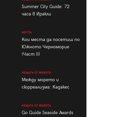
пания
Summer City Guide: 72
часа в Иракли
МЕСТА
28
/29
Кои места да посетиш по
Южното Черноморие
(Част II)
НЕЩАТА ОТ ЖИВОТА
Между морето и
сюрреализма: Кадакес
НЕЩАТА ОТ ЖИВОТА
Go Guide Seaside Awards