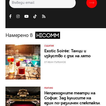
Намерено в
СЪБИТИЯ
Exotic Soirée: Танци и
изкуство с дъх на лято
ОТ ИВАН ПЪРВАНОВ
FEATURE
Непреходните театри на
София: Зад кулисите на
един по-различен спектакъл