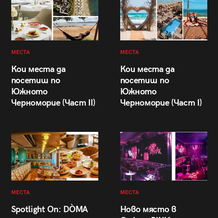
МЕСТА
МЕСТА
Кои места да
Кои места да
посетиш по
посетиш по
Южното
Южното
Черноморие (Част II)
Черноморие (Част I)
МЕСТА
МЕСТА
Spotlight On: DÒMA
Ново място в