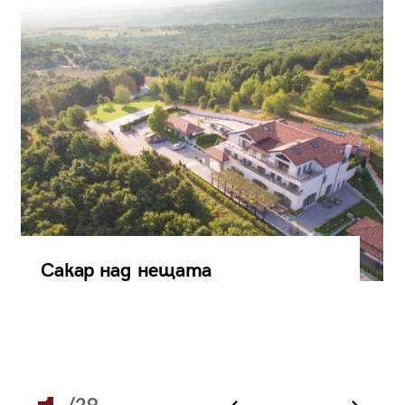
Сакар над нещата