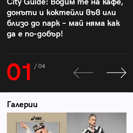
City Guide: Водим те на кафе,
донъти и коктейли във или
близо до парк – май няма как
да е по-добър!
01
/ 04
Галерии