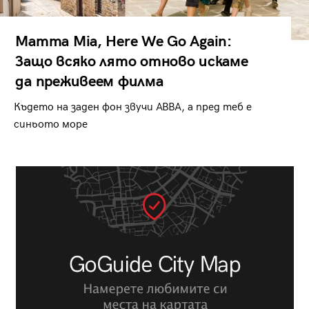
Mamma Mia, Here We Go Again:
Защо всяко лято отново искаме
да преживеем филма
Където на заден фон звучи ABBA, а пред теб е
синьото море