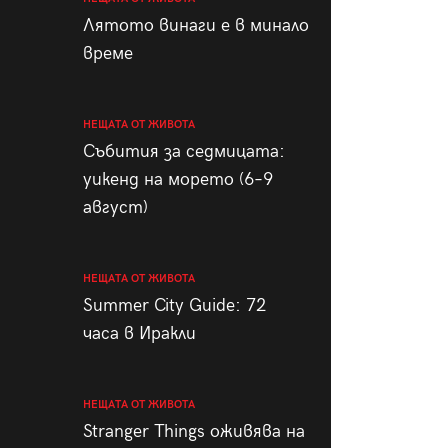
пания
Лятото винаги е в минало
време
НЕЩАТА ОТ ЖИВОТА
28
/29
Събития за седмицата:
уикенд на морето (6–9
август)
НЕЩАТА ОТ ЖИВОТА
Summer City Guide: 72
часа в Иракли
НЕЩАТА ОТ ЖИВОТА
Stranger Things оживява на