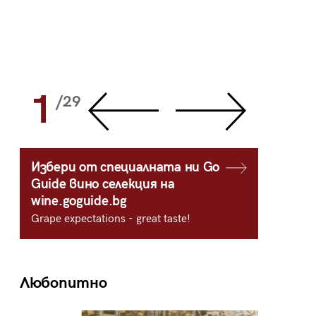
1
2
/29
/
Избери от специалната ни Go
Guide вино селекция на
wine.goguide.bg
Grape expectations - great taste!
Любопитно