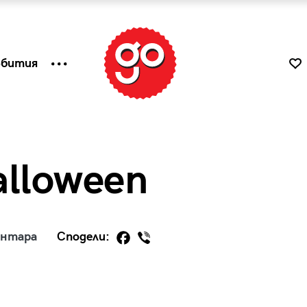
ъбития
alloween
ентара
Сподели:
к
Tender is the Wine – Какво
чаша
се пие на Лазурния бряг