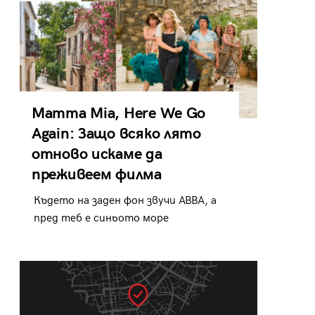
Mamma Mia, Here We Go
Again: Защо всяко лято
отново искаме да
преживеем филма
Където на заден фон звучи ABBA, а
пред теб е синьото море