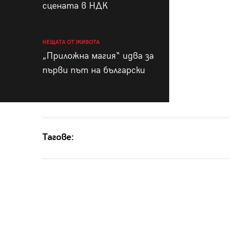
сцената в НДК
НЕЩАТА ОТ ЖИВОТА
„Приложна магия“ идва за
първи път на български
Тагове: