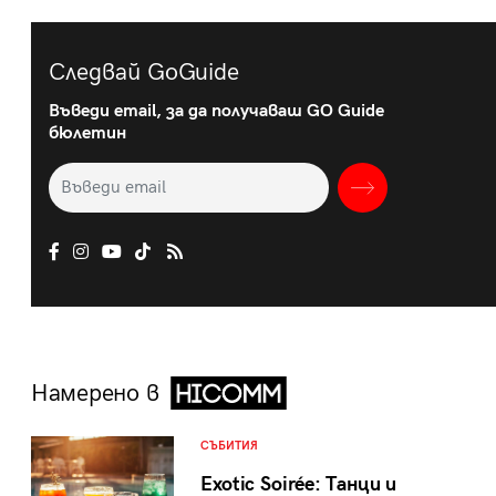
Следвай GoGuide
Въведи email, за да получаваш GO Guide
бюлетин
Намерено в
СЪБИТИЯ
Exotic Soirée: Танци и