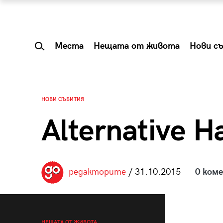
Места
Нещата от живота
Нови с
НОВИ СЪБИТИЯ
Alternative H
редакторите
/ 31.10.2015
0 ком
 Shareable:
Summer Prelude: ка
лги вечери и
започва лятото в 
НЕЩАТА ОТ ЖИВОТА