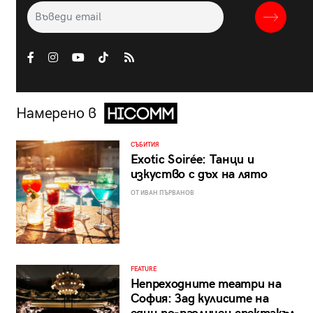
Намерено в
СЪБИТИЯ
Exotic Soirée: Танци и
изкуство с дъх на лято
ОТ ИВАН ПЪРВАНОВ
FEATURE
Непреходните театри на
София: Зад кулисите на