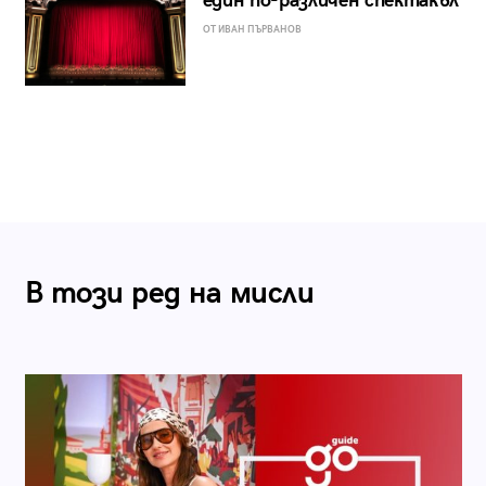
един по-различен спектакъл
ОТ ИВАН ПЪРВАНОВ
В този ред на мисли