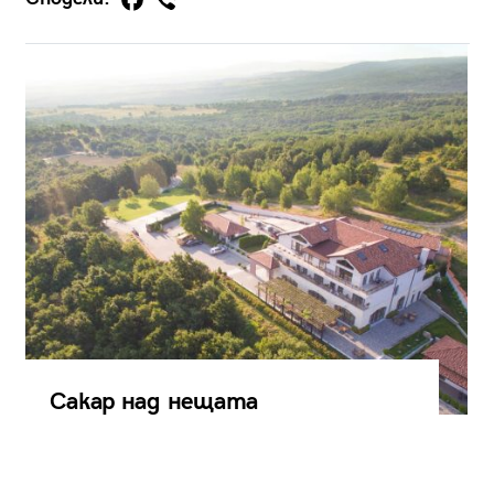
Сакар над нещата