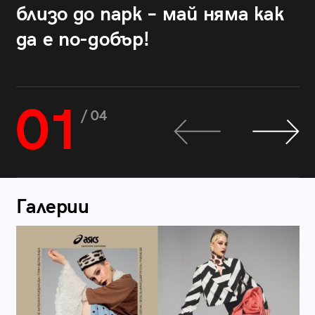
близо до парк – май няма как
да е по-добър!
01
/ 04
Галерии