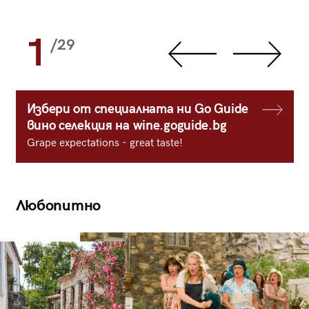
1
/29
Избери от специалната ни Go Guide
вино селекция на wine.goguide.bg
Grape expectations - great taste!
Любопитно