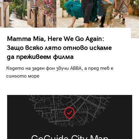
Mamma Mia, Here We Go Again:
Защо всяко лято отново искаме
да преживеем филма
Където на заден фон звучи ABBA, а пред теб е
синьото море