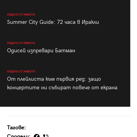
НЕЩАТА ОТ ЖИВОТА
Summer City Guide: 72 часа в Иракли
НЕЩАТА ОТ ЖИВОТА
Одисей изпревари Батман
НЕЩАТА ОТ ЖИВОТА
От плейлиста към първия ред: защо
концертите ни събират повече от екрана
Тагове:
Сподели: