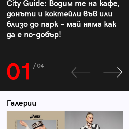
City Guide: Водим те на кафе,
донъти и коктейли във или
близо до парк – май няма как
да е по-добър!
01
/ 04
Галерии