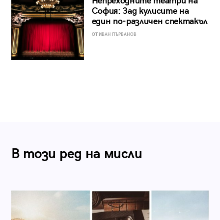
Непреходните театри на
София: Зад кулисите на
един по-различен спектакъл
ОТ ИВАН ПЪРВАНОВ
В този ред на мисли