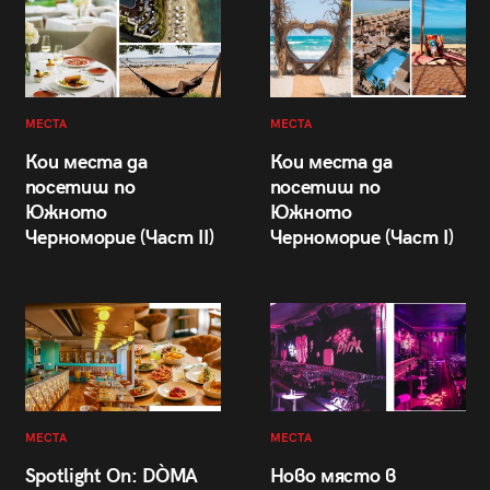
МЕСТА
МЕСТА
Кои места да
Кои места да
посетиш по
посетиш по
Южното
Южното
Черноморие (Част II)
Черноморие (Част I)
МЕСТА
МЕСТА
Spotlight On: DÒMA
Ново място в