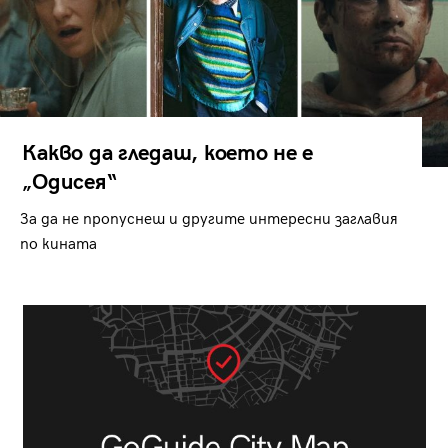
Какво да гледаш, което не е
„Одисея“
За да не пропуснеш и другите интересни заглавия
по кината