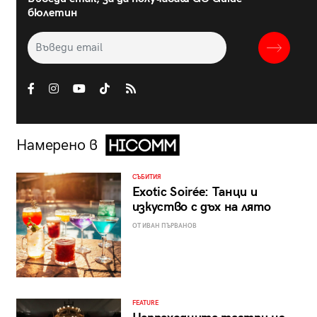
бюлетин
Намерено в
СЪБИТИЯ
Exotic Soirée: Танци и
изкуство с дъх на лято
ОТ ИВАН ПЪРВАНОВ
FEATURE