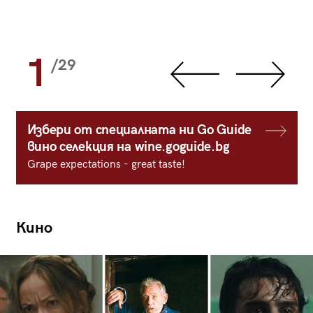
1
/29
Избери от специалната ни Go Guide
вино селекция на wine.goguide.bg
Grape expectations - great taste!
Кино