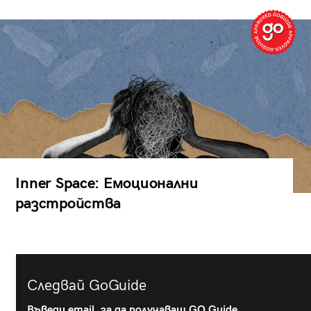
Inner Space: Емоционални
разстройства
Следвай GoGuide
Въведи email, за да получаваш GO Guide