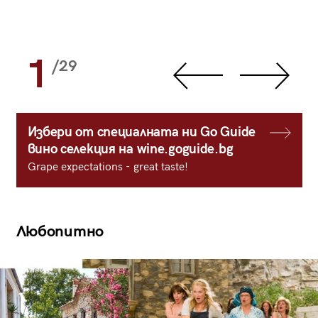
1
/29
Избери от специалната ни Go Guide
вино селекция на wine.goguide.bg
Grape expectations - great taste!
Любопитно