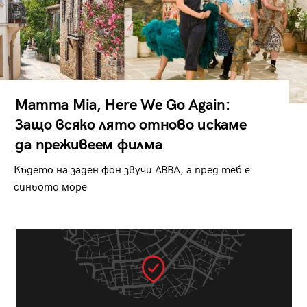
Mamma Mia, Here We Go Again:
Защо всяко лято отново искаме
да преживеем филма
Където на заден фон звучи ABBA, а пред теб е
синьото море