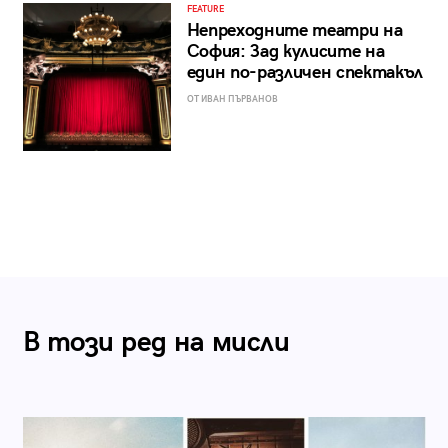
FEATURE
Непреходните театри на
София: Зад кулисите на
един по-различен спектакъл
ОТ ИВАН ПЪРВАНОВ
В този ред на мисли