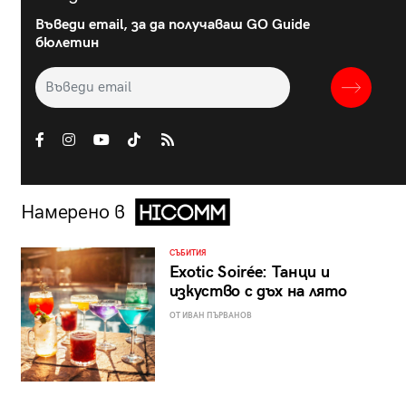
Въведи email, за да получаваш GO Guide
бюлетин
Намерено в
СЪБИТИЯ
Exotic Soirée: Танци и
изкуство с дъх на лято
ОТ ИВАН ПЪРВАНОВ