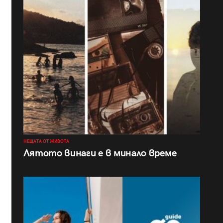
НЕЩАТА ОТ ЖИВОТА
Лятото винаги е в минало време