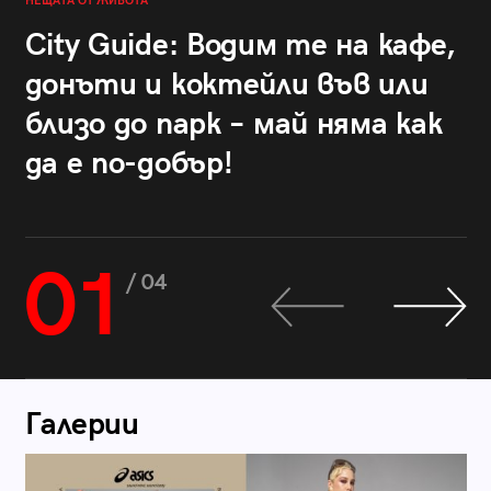
НЕЩАТА ОТ ЖИВОТА
City Guide: Водим те на кафе,
донъти и коктейли във или
близо до парк – май няма как
да е по-добър!
01
/ 04
Галерии