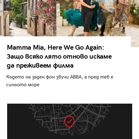
Mamma Mia, Here We Go Again:
Защо всяко лято отново искаме
да преживеем филма
Където на заден фон звучи ABBA, а пред теб е
синьото море