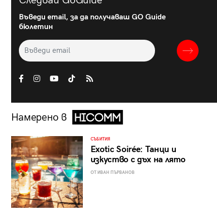
Следвай GoGuide
Въведи email, за да получаваш GO Guide
бюлетин
Намерено в
СЪБИТИЯ
Exotic Soirée: Танци и
изкуство с дъх на лято
ОТ ИВАН ПЪРВАНОВ