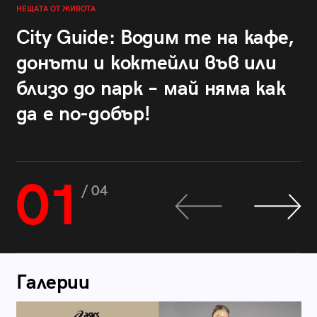
НЕЩАТА ОТ ЖИВОТА
City Guide: Водим те на кафе,
донъти и коктейли във или
близо до парк – май няма как
да е по-добър!
01
/ 04
Галерии