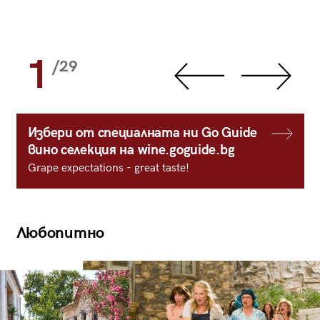
1
/29
Избери от специалната ни Go Guide
вино селекция на wine.goguide.bg
Grape expectations - great taste!
Любопитно