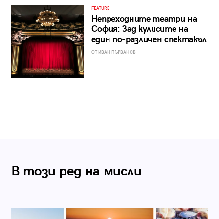
FEATURE
Непреходните театри на
София: Зад кулисите на
един по-различен спектакъл
ОТ ИВАН ПЪРВАНОВ
В този ред на мисли