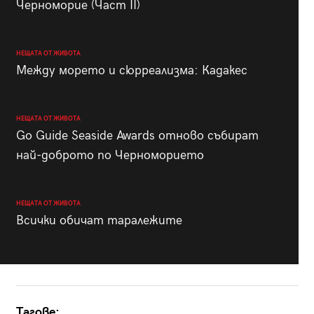
Черноморие (Част II)
НЕЩАТА ОТ ЖИВОТА
Между морето и сюрреализма: Кадакес
НЕЩАТА ОТ ЖИВОТА
Go Guide Seaside Awards отново събират
най-доброто по Черноморието
НЕЩАТА ОТ ЖИВОТА
Всички обичат таралежите
Тагове: