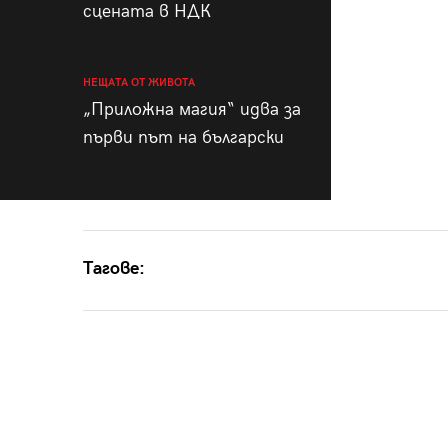
сцената в НДК
НЕЩАТА ОТ ЖИВОТА
„Приложна магия“ идва за
първи път на български
Тагове: