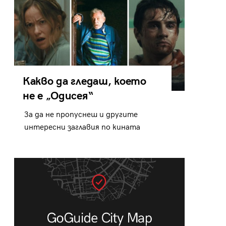
Какво да гледаш, което
не е „Одисея“
За да не пропуснеш и другите
интересни заглавия по кината