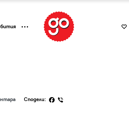
ъбития
ентара
Сподели:
к
Tender is the Wine – Какво
чаша
се пие на Лазурния бряг