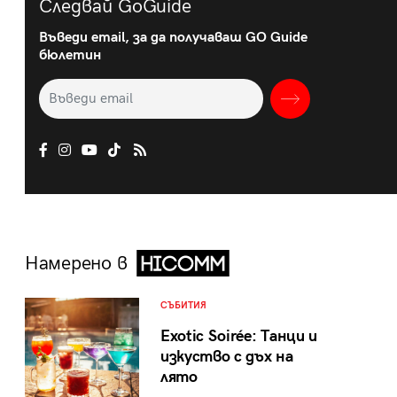
Следвай GoGuide
Въведи email, за да получаваш GO Guide
бюлетин
Намерено в
СЪБИТИЯ
Exotic Soirée: Танци и
изкуство с дъх на
лято