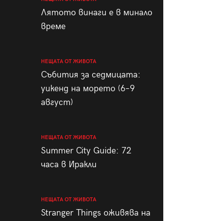
пания
Лятото винаги е в минало
време
НЕЩАТА ОТ ЖИВОТА
28
/29
Събития за седмицата:
уикенд на морето (6–9
август)
НЕЩАТА ОТ ЖИВОТА
Summer City Guide: 72
часа в Иракли
НЕЩАТА ОТ ЖИВОТА
Stranger Things оживява на