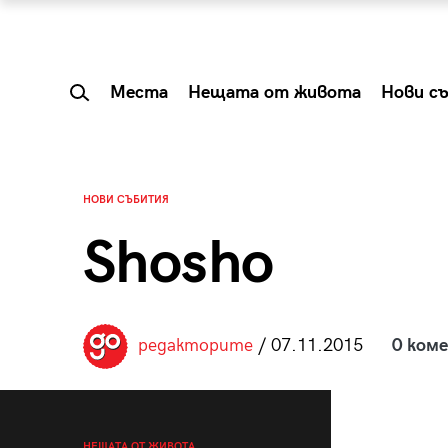
Места
Нещата от живота
Нови с
НОВИ СЪБИТИЯ
Shosho
редакторите
/ 07.11.2015
0 ком
 Shareable:
Summer Prelude: ка
лги вечери и
започва лятото в 
НЕЩАТА ОТ ЖИВОТА