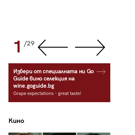
1
2
/29
/
Избери от специалната ни Go
Guide вино селекция на
wine.goguide.bg
Grape expectations - great taste!
Кино