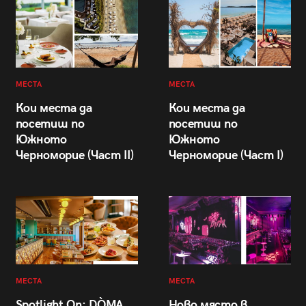
МЕСТА
МЕСТА
Кои места да
Кои места да
посетиш по
посетиш по
Южното
Южното
Черноморие (Част II)
Черноморие (Част I)
МЕСТА
МЕСТА
Spotlight On: DÒMA
Ново място в