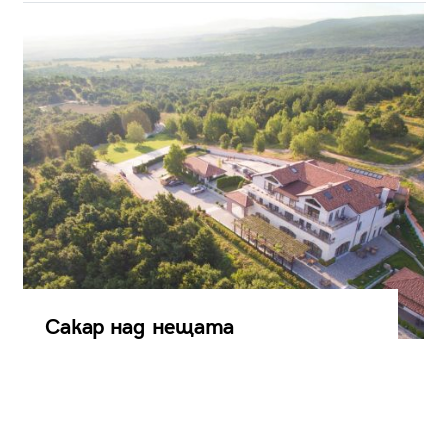
Сакар над нещата