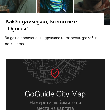
Какво да гледаш, което не е
„Одисея“
За да не пропуснеш и другите интересни заглавия
по кината