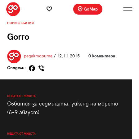
GoMap
НОВИ СЪБИТИЯ
Gorro
редакторите
/ 12.11.2015
0 коментара
Сподели:
НЕЩАТА ОТ ЖИВОТА
Събития за седмицата: уикенд на морето
(6–9 август)
НЕЩАТА ОТ ЖИВОТА