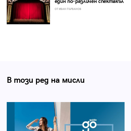
един по-различен спектакъл
ОТ ИВАН ПЪРВАНОВ
В този ред на мисли