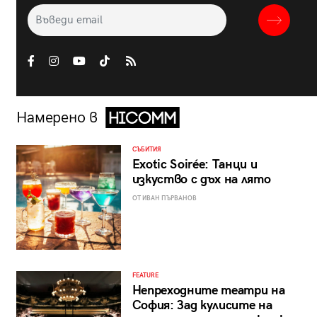
Намерено в
СЪБИТИЯ
Exotic Soirée: Танци и
изкуство с дъх на лято
ОТ ИВАН ПЪРВАНОВ
FEATURE
Непреходните театри на
София: Зад кулисите на