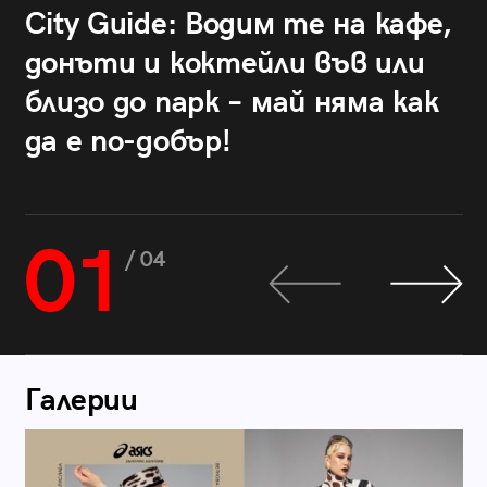
City Guide: Водим те на кафе,
донъти и коктейли във или
близо до парк – май няма как
да е по-добър!
01
/ 04
Галерии