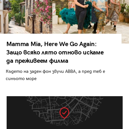
Mamma Mia, Here We Go Again:
Защо всяко лято отново искаме
да преживеем филма
Където на заден фон звучи ABBA, а пред теб е
синьото море