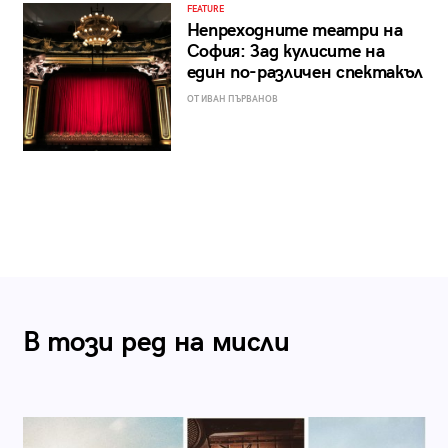
FEATURE
Непреходните театри на
София: Зад кулисите на
един по-различен спектакъл
ОТ ИВАН ПЪРВАНОВ
В този ред на мисли