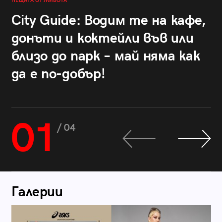
НЕЩАТА ОТ ЖИВОТА
City Guide: Водим те на кафе,
донъти и коктейли във или
близо до парк – май няма как
да е по-добър!
01
/ 04
Галерии