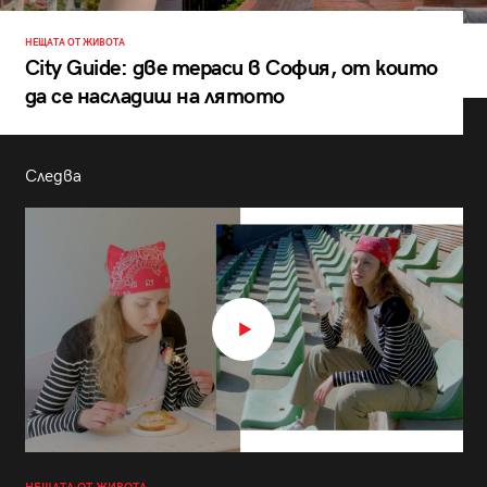
НЕЩАТА ОТ ЖИВОТА
City Guide: две тераси в София, от които
да се насладиш на лятото
Следва