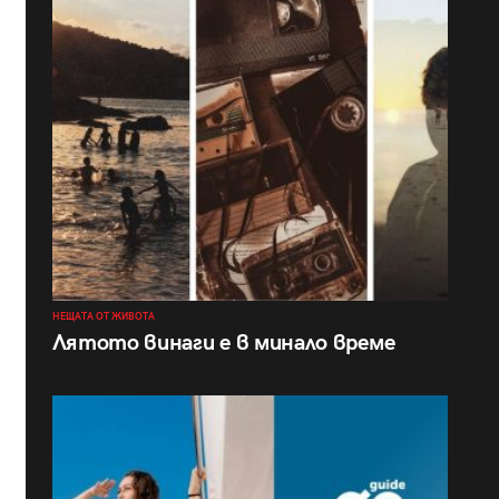
НЕЩАТА ОТ ЖИВОТА
Лятото винаги е в минало време