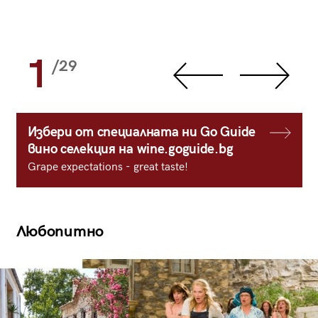
1
/29
Избери от специалната ни Go Guide
вино селекция на wine.goguide.bg
Grape expectations - great taste!
Любопитно