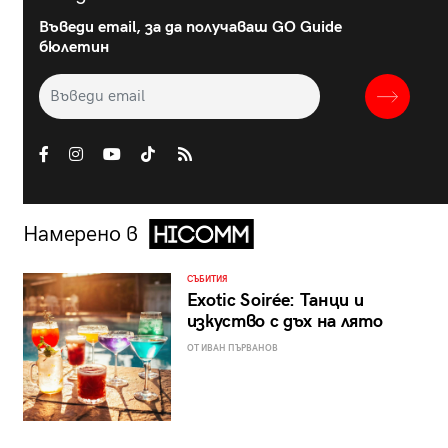
Въведи email, за да получаваш GO Guide
бюлетин
Намерено в
СЪБИТИЯ
Exotic Soirée: Танци и
изкуство с дъх на лято
ОТ ИВАН ПЪРВАНОВ