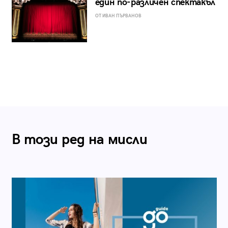
един по-различен спектакъл
ОТ ИВАН ПЪРВАНОВ
В този ред на мисли