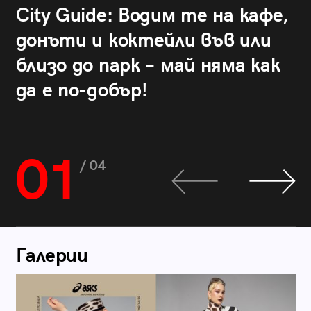
City Guide: Водим те на кафе,
донъти и коктейли във или
близо до парк – май няма как
да е по-добър!
01
/ 04
Галерии