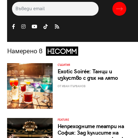
Намерено в
СЪБИТИЯ
Exotic Soirée: Танци и
изкуство с дъх на лято
ОТ ИВАН ПЪРВАНОВ
FEATURE
Непреходните театри на
София: Зад кулисите на