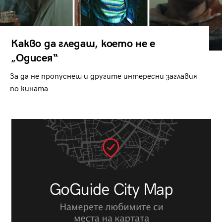
Какво да гледаш, което не е
„Одисея“
За да не пропуснеш и другите интересни заглавия
по кината