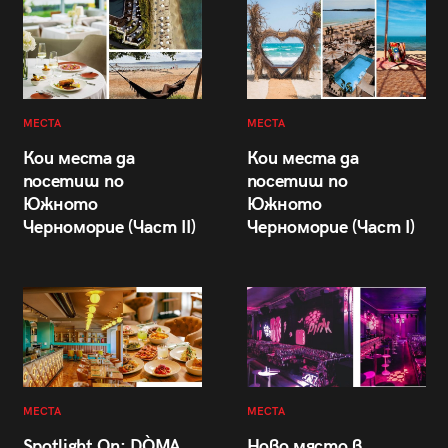
МЕСТА
МЕСТА
Кои места да
Кои места да
посетиш по
посетиш по
Южното
Южното
Черноморие (Част II)
Черноморие (Част I)
МЕСТА
МЕСТА
Spotlight On: DÒMA
Ново място в