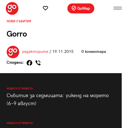
GoMap
НОВИ СЪБИТИЯ
Gorro
редакторите
/ 19.11.2015
0 коментара
Сподели:
НЕЩАТА ОТ ЖИВОТА
Събития за седмицата: уикенд на морето
(6–9 август)
НЕЩАТА ОТ ЖИВОТА