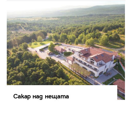
Сакар над нещата