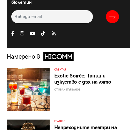
бюлетин
Намерено в
СЪБИТИЯ
Exotic Soirée: Танци и
изкуство с дъх на лято
ОТ ИВАН ПЪРВАНОВ
FEATURE
Непреходните театри на