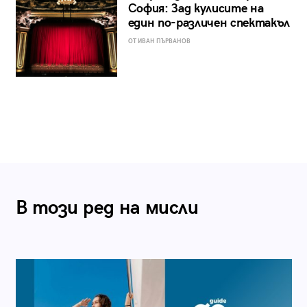
София: Зад кулисите на
един по-различен спектакъл
ОТ ИВАН ПЪРВАНОВ
В този ред на мисли