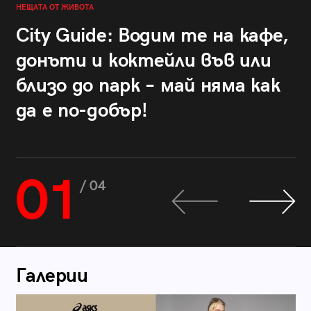
НЕЩАТА ОТ ЖИВОТА
City Guide: Водим те на кафе,
донъти и коктейли във или
близо до парк – май няма как
да е по-добър!
01
/ 04
Галерии