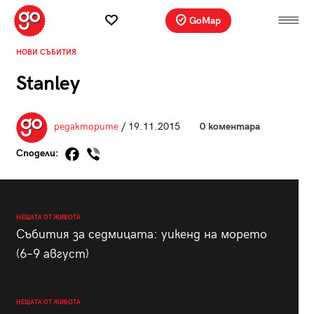
GoMap
НОВИ СЪБИТИЯ
Stanley
редакторите
/ 19.11.2015
0 коментара
Сподели:
НЕЩАТА ОТ ЖИВОТА
Събития за седмицата: уикенд на морето
(6–9 август)
НЕЩАТА ОТ ЖИВОТА