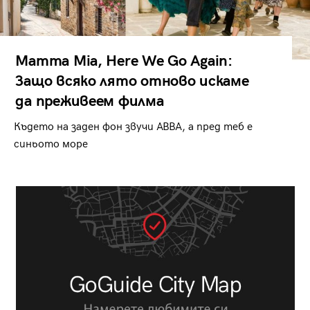
Mamma Mia, Here We Go Again:
Защо всяко лято отново искаме
да преживеем филма
Където на заден фон звучи ABBA, а пред теб е
синьото море