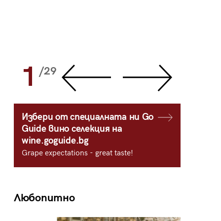
1
2
/29
/
Избери от специалната ни Go
Guide вино селекция на
wine.goguide.bg
Grape expectations - great taste!
Любопитно