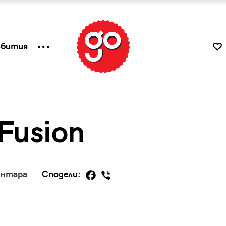
ъбития
Fusion
ентара
Сподели:
к
Tender is the Wine – Какво
чаша
се пие на Лазурния бряг