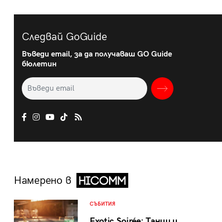
Следвай GoGuide
Въведи email, за да получаваш GO Guide
бюлетин
Намерено в
СЪБИТИЯ
Exotic Soirée: Танци и