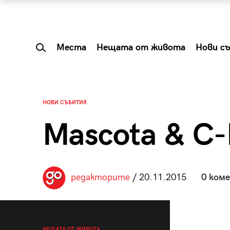
Места
Нещата от живота
Нови с
НОВИ СЪБИТИЯ
Mascota & C-
редакторите
/ 20.11.2015
0 ком
 Shareable:
Summer Prelude: ка
лги вечери и
започва лятото в 
НЕЩАТА ОТ ЖИВОТА