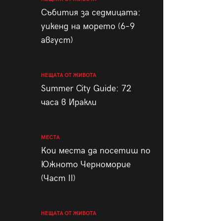
пания
Събития за седмицата:
уикенд на морето (6–9
август)
28
/29
НЕЩАТА ОТ ЖИВОТА
Summer City Guide: 72
часа в Иракли
МЕСТА
Кои места да посетиш по
Южното Черноморие
(Част II)
НЕЩАТА ОТ ЖИВОТА