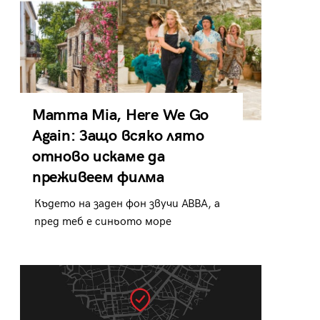
Mamma Mia, Here We Go
Again: Защо всяко лято
отново искаме да
преживеем филма
Където на заден фон звучи ABBA, а
пред теб е синьото море