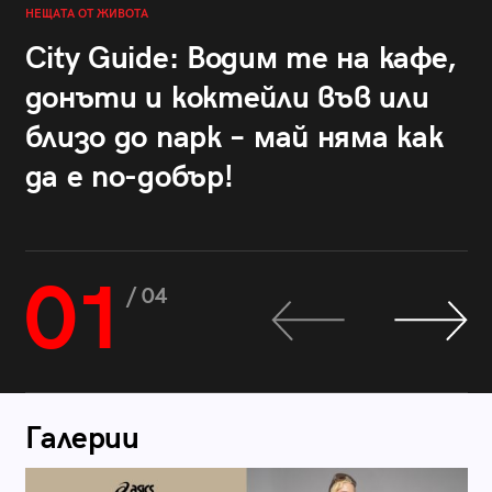
НЕЩАТА ОТ ЖИВОТА
City Guide: Водим те на кафе,
донъти и коктейли във или
близо до парк – май няма как
да е по-добър!
01
/ 04
Галерии