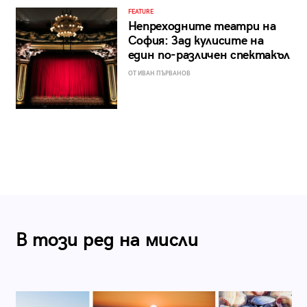
FEATURE
Непреходните театри на
София: Зад кулисите на
един по-различен спектакъл
ОТ ИВАН ПЪРВАНОВ
В този ред на мисли