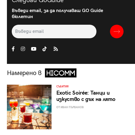
Следвай GoGuide
Въведи email, за да получаваш GO Guide
бюлетин
Намерено в
СЪБИТИЯ
Exotic Soirée: Танци и
изкуство с дъх на лято
ОТ ИВАН ПЪРВАНОВ