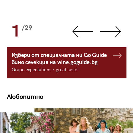
1
/29
Избери от специалната ни Go Guide
вино селекция на wine.goguide.bg
Grape expectations - great taste!
Любопитно