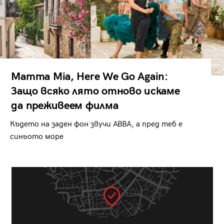
Mamma Mia, Here We Go Again:
Защо всяко лято отново искаме
да преживеем филма
Където на заден фон звучи ABBA, а пред теб е
синьото море