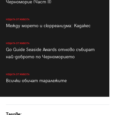
Черноморие (Част II)
НЕЩАТА ОТ ЖИВОТА
Между морето и сюрреализма: Кадакес
НЕЩАТА ОТ ЖИВОТА
Go Guide Seaside Awards отново събират
най-доброто по Черноморието
НЕЩАТА ОТ ЖИВОТА
Всички обичат таралежите
Тагове: