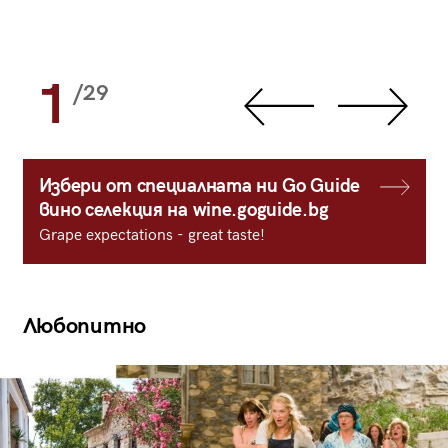
1
/29
Избери от специалната ни Go Guide
вино селекция на wine.goguide.bg
Grape expectations - great taste!
Любопитно