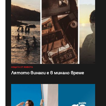
НЕЩАТА ОТ ЖИВОТА
Лятото винаги е в минало време