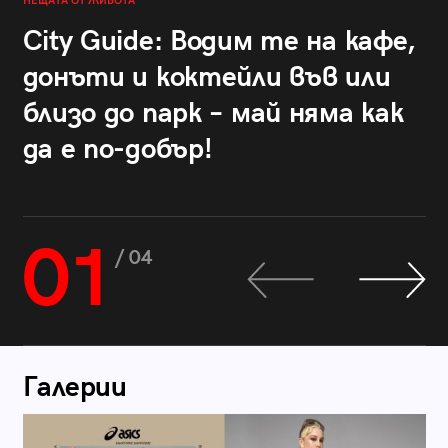
НЕЩАТА ОТ ЖИВОТА
City Guide: Водим те на кафе,
донъти и коктейли във или
близо до парк – май няма как
да е по-добър!
01
/ 04
Галерии