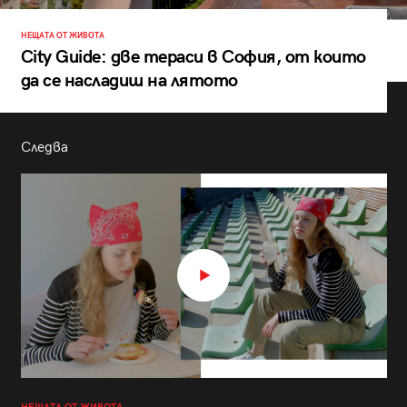
НЕЩАТА ОТ ЖИВОТА
City Guide: две тераси в София, от които
да се насладиш на лятото
Следва