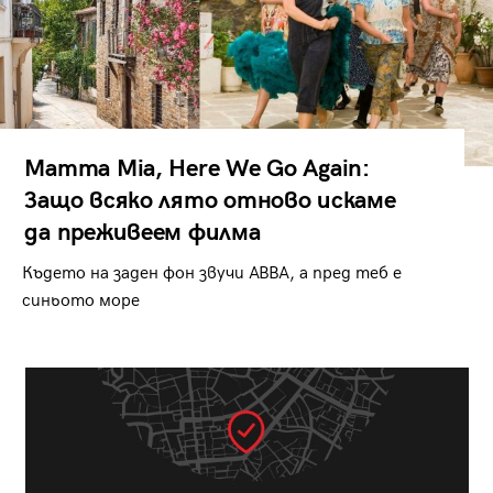
Mamma Mia, Here We Go Again:
Защо всяко лято отново искаме
да преживеем филма
Където на заден фон звучи ABBA, а пред теб е
синьото море