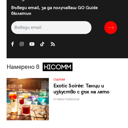
Въведи email, за да получаваш GO Guide
бюлетин
Намерено в
СЪБИТИЯ
Exotic Soirée: Танци и
изкуство с дъх на лято
ОТ ИВАН ПЪРВАНОВ