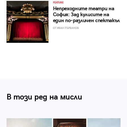
FEATURE
Непреходните театри на
София: Зад кулисите на
един по-различен спектакъл
ОТ ИВАН ПЪРВАНОВ
В този ред на мисли