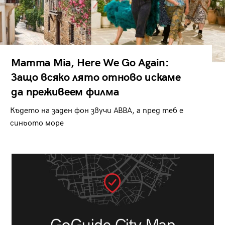
Mamma Mia, Here We Go Again:
Защо всяко лято отново искаме
да преживеем филма
Където на заден фон звучи ABBA, а пред теб е
синьото море