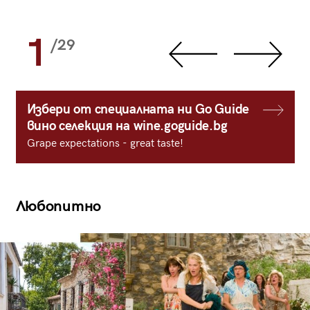
1
/29
Избери от специалната ни Go Guide
вино селекция на wine.goguide.bg
Grape expectations - great taste!
Любопитно