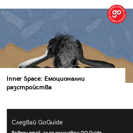
Inner Space: Емоционални
разстройства
Следвай GoGuide
Въведи email, за да получаваш GO Guide