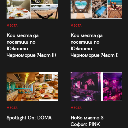
МЕСТА
МЕСТА
Кои места да
Кои места да
посетиш по
посетиш по
Южното
Южното
Черноморие (Част II)
Черноморие (Част I)
МЕСТА
МЕСТА
Spotlight On: DÒMA
Ново място в
София: PINK