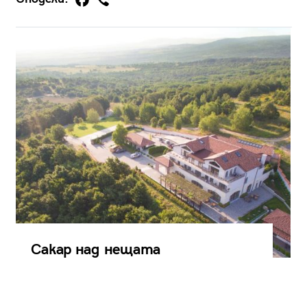
Сакар над нещата