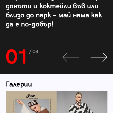
донъти и коктейли във или
близо до парк – май няма как
да е по-добър!
01
/ 04
Галерии