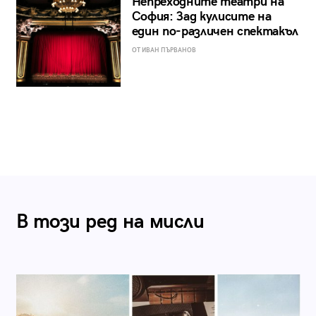
Непреходните театри на
София: Зад кулисите на
един по-различен спектакъл
ОТ ИВАН ПЪРВАНОВ
В този ред на мисли