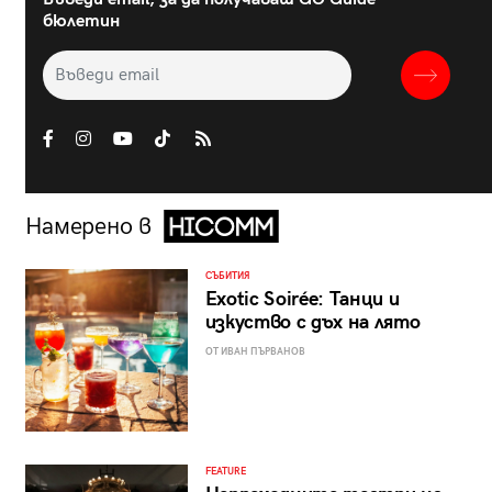
бюлетин
Намерено в
СЪБИТИЯ
Exotic Soirée: Танци и
изкуство с дъх на лято
ОТ ИВАН ПЪРВАНОВ
FEATURE