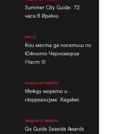
пания
Summer City Guide: 72
часа в Иракли
МЕСТА
28
/29
Кои места да посетиш по
Южното Черноморие
(Част II)
НЕЩАТА ОТ ЖИВОТА
Между морето и
сюрреализма: Кадакес
НЕЩАТА ОТ ЖИВОТА
Go Guide Seaside Awards