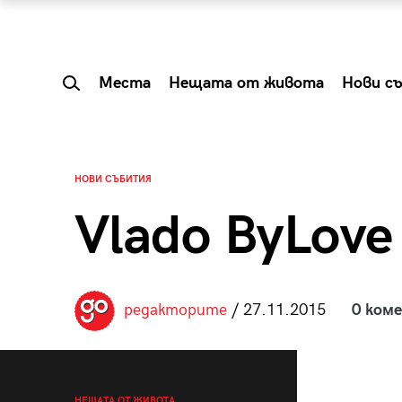
Места
Нещата от живота
Нови с
НОВИ СЪБИТИЯ
Vlado ByLove
редакторите
/ 27.11.2015
0 ком
 Shareable:
Summer Prelude: ка
лги вечери и
започва лятото в 
НЕЩАТА ОТ ЖИВОТА