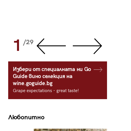
1
2
/29
/
Избери от специалната ни Go
Guide вино селекция на
wine.goguide.bg
Grape expectations - great taste!
Любопитно