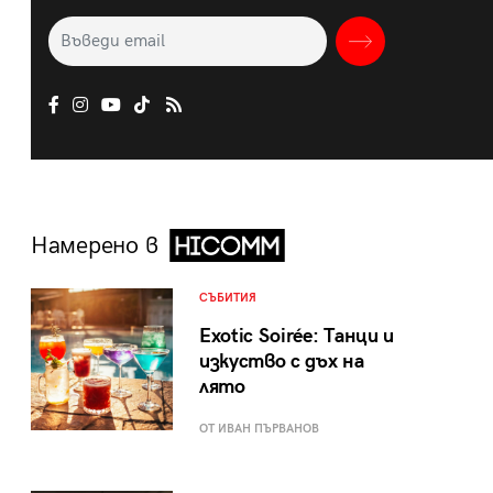
Намерено в
СЪБИТИЯ
Exotic Soirée: Танци и
изкуство с дъх на
лято
ОТ ИВАН ПЪРВАНОВ