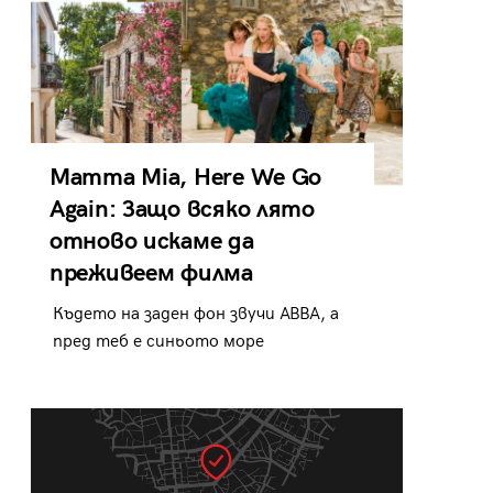
Mamma Mia, Here We Go
Again: Защо всяко лято
отново искаме да
преживеем филма
Където на заден фон звучи ABBA, а
пред теб е синьото море