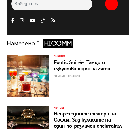
Намерено в
СЪБИТИЯ
Exotic Soirée: Танци и
изкуство с дъх на лято
ОТ ИВАН ПЪРВАНОВ
FEATURE
Непреходните театри на
София: Зад кулисите на
един по-различен спектакъл