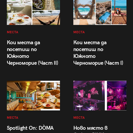
МЕСТА
МЕСТА
Кои места да
Кои места да
посетиш по
посетиш по
Южното
Южното
Черноморие (Част II)
Черноморие (Част I)
МЕСТА
МЕСТА
Spotlight On: DÒMA
Ново място в