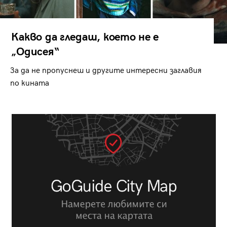
Какво да гледаш, което не е
„Одисея“
За да не пропуснеш и другите интересни заглавия
по кината