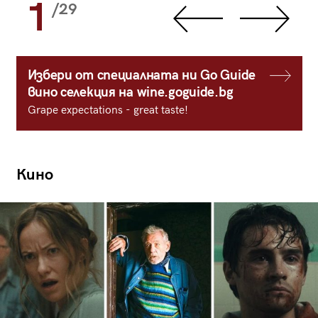
1
/29
Избери от специалната ни Go Guide
вино селекция на wine.goguide.bg
Grape expectations - great taste!
Кино