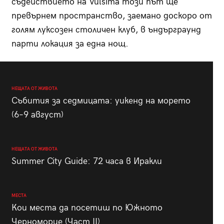
съдействието на Vulsima този път ще
превърнем пространство, заемано доскоро от
голям луксозен столичен клуб, в ъндърграунд
парти локация за една нощ.
НЕЩАТА ОТ ЖИВОТА
Събития за седмицата: уикенд на морето
(6–9 август)
НЕЩАТА ОТ ЖИВОТА
Summer City Guide: 72 часа в Иракли
МЕСТА
Кои места да посетиш по Южното
Черноморие (Част II)