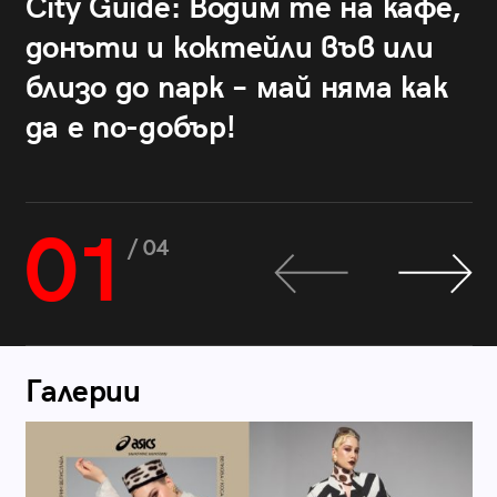
City Guide: Водим те на кафе,
донъти и коктейли във или
близо до парк – май няма как
да е по-добър!
01
/ 04
Галерии