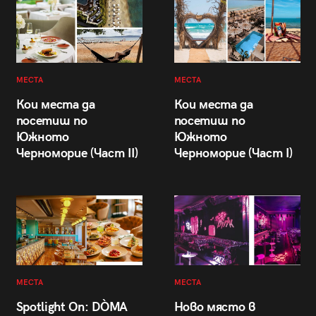
МЕСТА
МЕСТА
Кои места да
Кои места да
посетиш по
посетиш по
Южното
Южното
Черноморие (Част II)
Черноморие (Част I)
МЕСТА
МЕСТА
Spotlight On: DÒMA
Ново място в