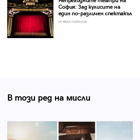
Непреходните театри на
София: Зад кулисите на
един по-различен спектакъл
ОТ ИВАН ПЪРВАНОВ
В този ред на мисли