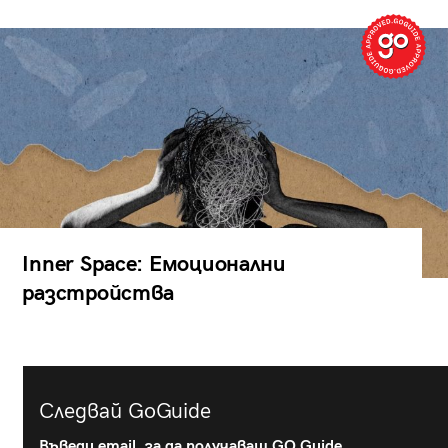
Inner Space: Емоционални
разстройства
Следвай GoGuide
Въведи email, за да получаваш GO Guide