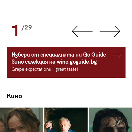
1
/29
Избери от специалната ни Go Guide
вино селекция на wine.goguide.bg
Grape expectations - great taste!
Кино