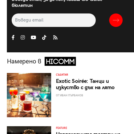
бюлетин
Намерено в
СЪБИТИЯ
Exotic Soirée: Танци и
изкуство с дъх на лято
ОТ ИВАН ПЪРВАНОВ
FEATURE