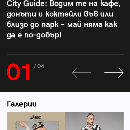
City Guide: Водим те на кафе,
донъти и коктейли във или
близо до парк – май няма как
да е по-добър!
01
/ 04
Галерии