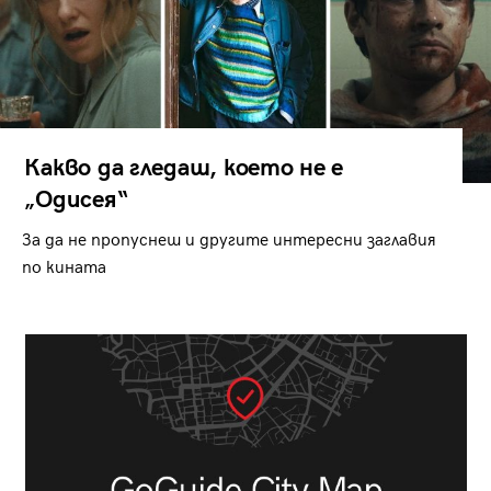
Какво да гледаш, което не е
„Одисея“
За да не пропуснеш и другите интересни заглавия
по кината