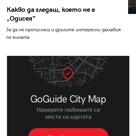
Какво да гледаш, което не е
„Одисея“
За да не пропуснеш и другите интересни заглавия
по кината