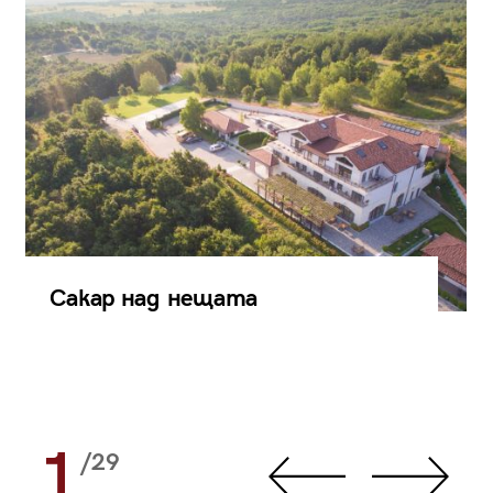
Сакар над нещата
1
/29