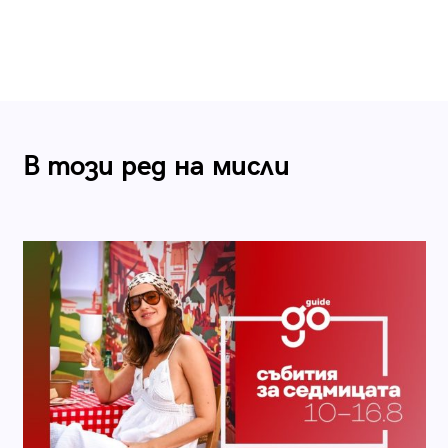
В този ред на мисли