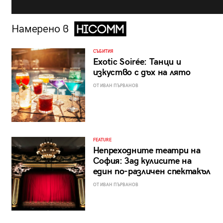
Намерено в
СЪБИТИЯ
Exotic Soirée: Танци и
изкуство с дъх на лято
ОТ ИВАН ПЪРВАНОВ
FEATURE
Непреходните театри на
София: Зад кулисите на
един по-различен спектакъл
ОТ ИВАН ПЪРВАНОВ