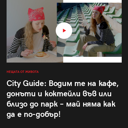
НЕЩАТА ОТ ЖИВОТА
City Guide: Водим те на кафе,
донъти и коктейли във или
близо до парк – май няма как
да е по-добър!