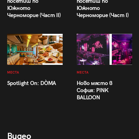
посетиш по
посетиш по
Южното
Южното
Черноморие (Част II)
Черноморие (Част I)
МЕСТА
МЕСТА
Spotlight On: DÒMA
Ново място в
София: PINK
BALLOON
Видео