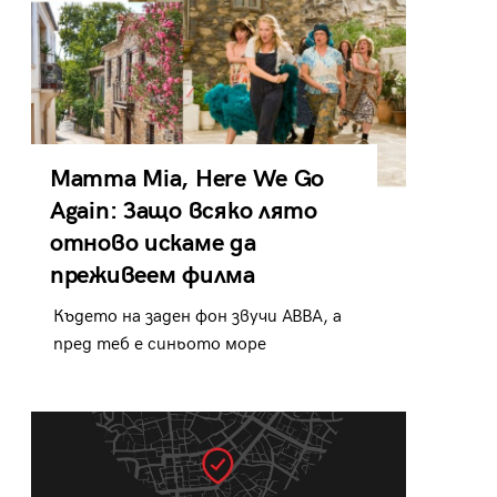
Mamma Mia, Here We Go
Again: Защо всяко лято
отново искаме да
преживеем филма
Където на заден фон звучи ABBA, а
пред теб е синьото море