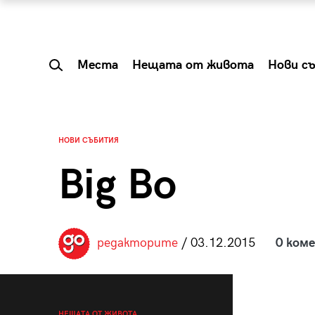
Места
Нещата от живота
Нови с
НОВИ СЪБИТИЯ
Big Bo
редакторите
/ 03.12.2015
0 ком
 Shareable:
Summer Prelude: ка
лги вечери и
започва лятото в 
НЕЩАТА ОТ ЖИВОТА