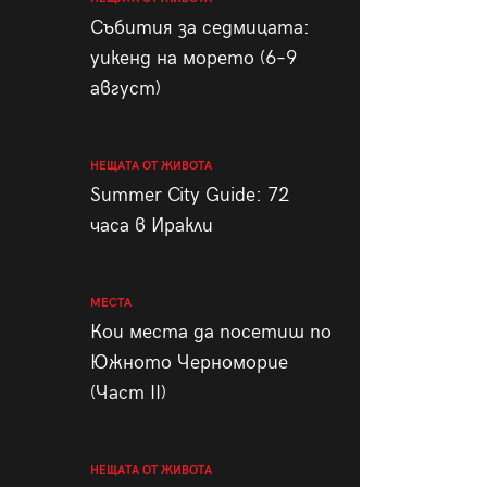
пания
Събития за седмицата:
уикенд на морето (6–9
август)
28
/29
НЕЩАТА ОТ ЖИВОТА
Summer City Guide: 72
часа в Иракли
МЕСТА
Кои места да посетиш по
Южното Черноморие
(Част II)
НЕЩАТА ОТ ЖИВОТА