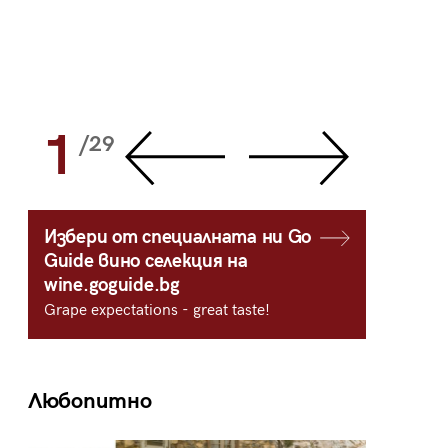
1
2
/29
/
Избери от специалната ни Go
Guide вино селекция на
wine.goguide.bg
Grape expectations - great taste!
Любопитно