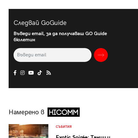
Следвай GoGuide
Въведи email, за да получаваш GO Guide
бюлетин
Намерено в
СЪБИТИЯ
Exotic Soirée: Танци и