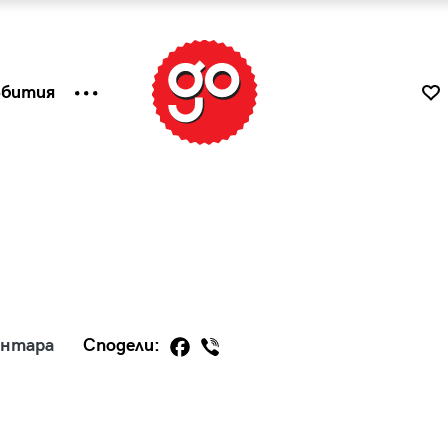
ъбития
ентара
Сподели:
к
Tender is the Wine – Какво
чаша
се пие на Лазурния бряг