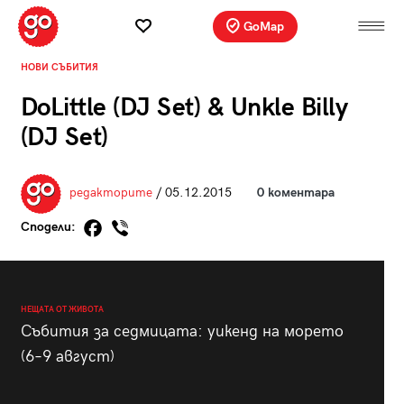
GoMap
НОВИ СЪБИТИЯ
DoLittle (DJ Set) & Unkle Billy
(DJ Set)
редакторите
/ 05.12.2015
0 коментара
Сподели:
НЕЩАТА ОТ ЖИВОТА
Събития за седмицата: уикенд на морето
(6–9 август)