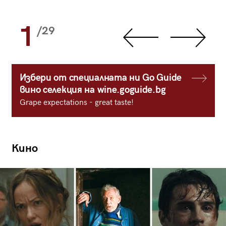
1
/29
Избери от специалната ни Go Guide
вино селекция на wine.goguide.bg
Grape expectations - great taste!
Кино