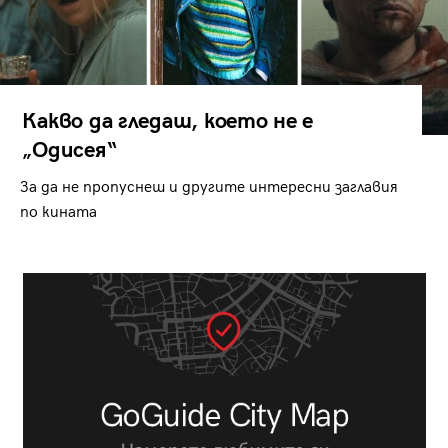
Какво да гледаш, което не е
„Одисея“
За да не пропуснеш и другите интересни заглавия
по кината