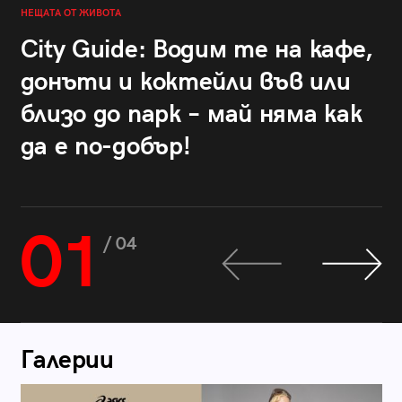
НЕЩАТА ОТ ЖИВОТА
City Guide: Водим те на кафе,
донъти и коктейли във или
близо до парк – май няма как
да е по-добър!
01
/ 04
Галерии