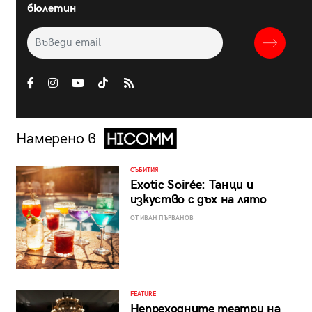
бюлетин
Намерено в
СЪБИТИЯ
Exotic Soirée: Танци и
изкуство с дъх на лято
ОТ ИВАН ПЪРВАНОВ
FEATURE
Непреходните театри на