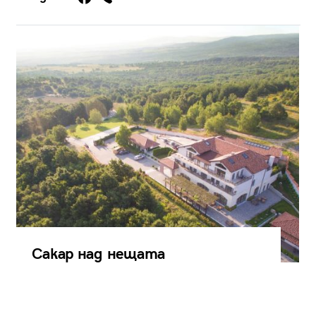
Сакар над нещата