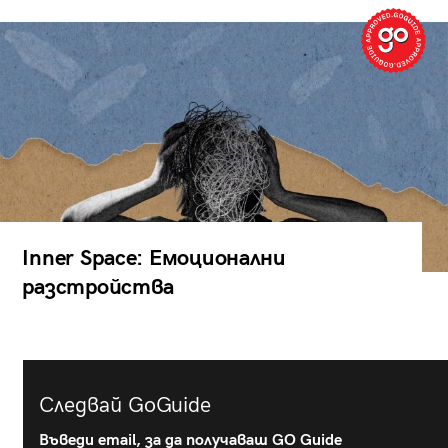
Inner Space: Емоционални
разстройства
Следвай GoGuide
Въведи email, за да получаваш GO Guide