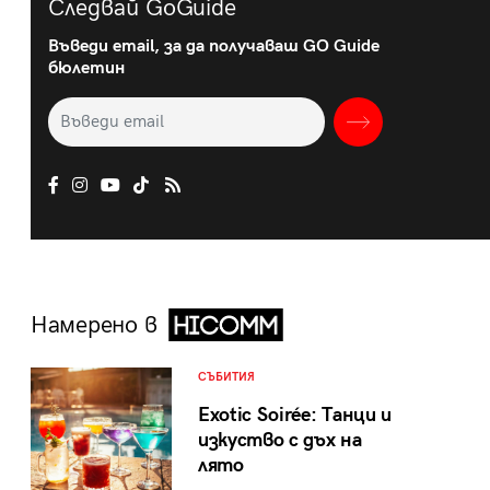
Следвай GoGuide
Въведи email, за да получаваш GO Guide
бюлетин
Намерено в
СЪБИТИЯ
Exotic Soirée: Танци и
изкуство с дъх на
лято