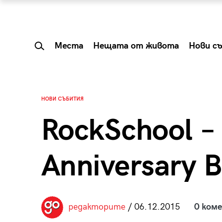
Места
Нещата от живота
Нови с
НОВИ СЪБИТИЯ
RockSchool –
Anniversary B
 Shareable:
Summer Prelude: ка
редакторите
/ 06.12.2015
0 ком
лги вечери и
започва лятото в 