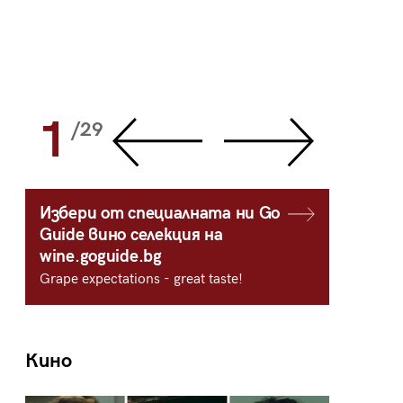
1
2
/29
/
Избери от специалната ни Go
Guide вино селекция на
wine.goguide.bg
Grape expectations - great taste!
Кино