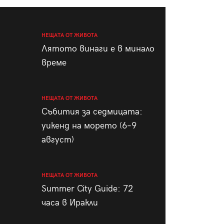
пания
НЕЩАТА ОТ ЖИВОТА
Лятото винаги е в минало
време
28
/29
НЕЩАТА ОТ ЖИВОТА
Събития за седмицата:
уикенд на морето (6–9
август)
НЕЩАТА ОТ ЖИВОТА
Summer City Guide: 72
часа в Иракли