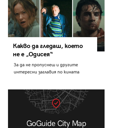
Какво да гледаш, което
не е „Одисея“
За да не пропуснеш и другите
интересни заглавия по кината