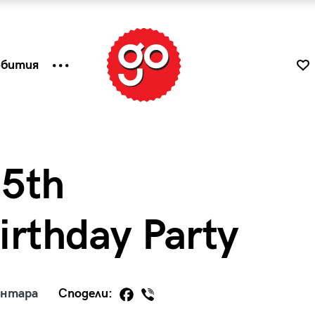
ъбития
 5th
irthday Party
к
Tender is the Wine – Какво
ентара
Сподели:
чаша
се пие на Лазурния бряг