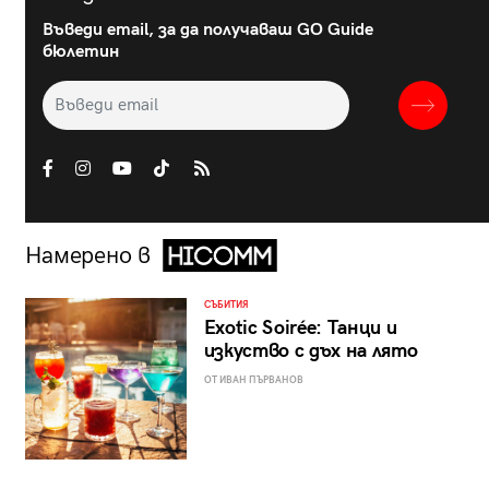
Въведи email, за да получаваш GO Guide
бюлетин
Намерено в
СЪБИТИЯ
Exotic Soirée: Танци и
изкуство с дъх на лято
ОТ ИВАН ПЪРВАНОВ