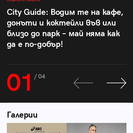
НЕЩАТА ОТ ЖИВОТА
City Guide: Водим те на кафе,
донъти и коктейли във или
близо до парк – май няма как
да е по-добър!
01
/ 04
Галерии