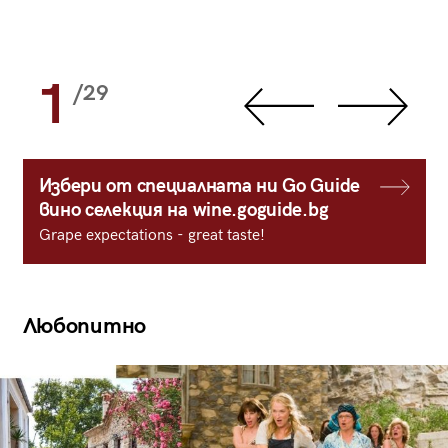
1
/29
Избери от специалната ни Go Guide
вино селекция на wine.goguide.bg
Grape expectations - great taste!
Любопитно