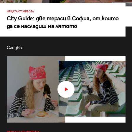
НЕЩАТА ОТ ЖИВОТА
City Guide: две тераси в София, от които
да се насладиш на лятото
Следва