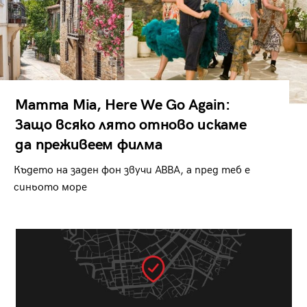
Mamma Mia, Here We Go Again:
Защо всяко лято отново искаме
да преживеем филма
Където на заден фон звучи ABBA, а пред теб е
синьото море