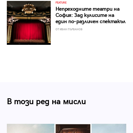
FEATURE
Непреходните театри на
София: Зад кулисите на
един по-различен спектакъл
ОТ ИВАН ПЪРВАНОВ
В този ред на мисли