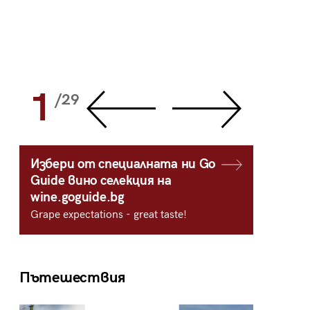
1
2
/29
/
Избери от специалната ни Go
Guide вино селекция на
wine.goguide.bg
Grape expectations - great taste!
Пътешествия