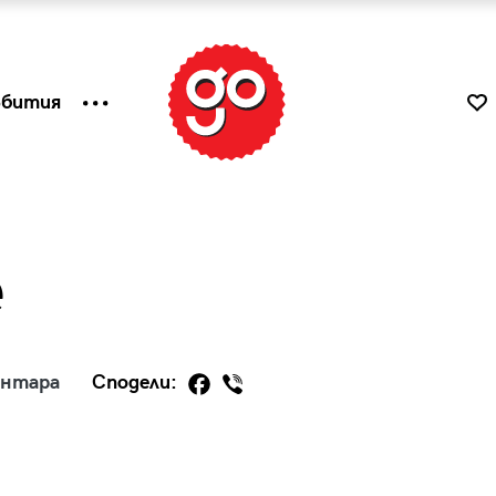
ъбития
e
ентара
Сподели:
к
Tender is the Wine – Какво
чаша
се пие на Лазурния бряг