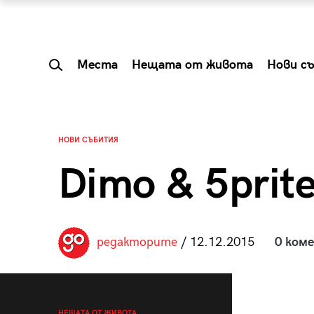
Места
Нещата от живота
Нови с
НОВИ СЪБИТИЯ
Dimo & 5prit
редакторите
/ 12.12.2015
0 ком
 Shareable:
Summer Prelude: ка
лги вечери и
започва лятото в 
НЕЩАТА ОТ ЖИВОТА