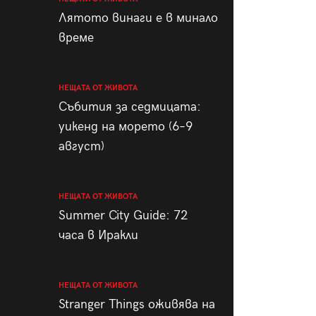
пания
Лятото винаги е в минало
време
НЕЩАТА ОТ ЖИВОТА
28
/29
Събития за седмицата:
уикенд на морето (6–9
август)
НЕЩАТА ОТ ЖИВОТА
Summer City Guide: 72
часа в Иракли
НЕЩАТА ОТ ЖИВОТА
Stranger Things оживява на