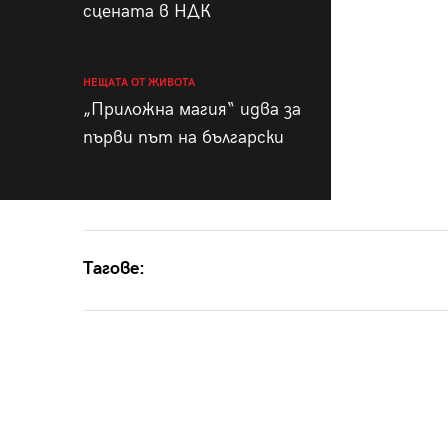
сцената в НДК
НЕЩАТА ОТ ЖИВОТА
„Приложна магия“ идва за
първи път на български
Тагове: