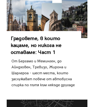
Градовете, в които
кацаме, но никога не
оставаме: Част 1
От Бергамо и Меминген, до
Айндховен, Тревизо, Жирона и
Шарлероа - шест места, които
заслужават повече от автобусна
спирка по пътя към някъде другаде