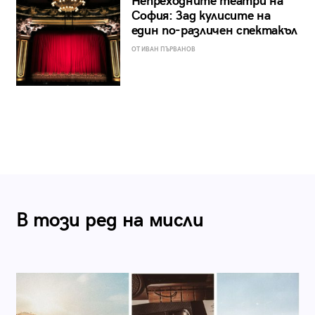
Непреходните театри на
София: Зад кулисите на
един по-различен спектакъл
ОТ ИВАН ПЪРВАНОВ
В този ред на мисли