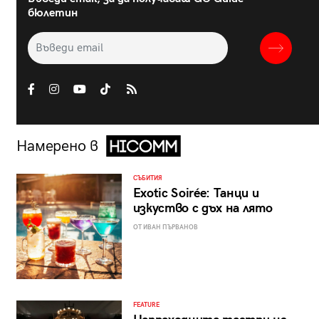
бюлетин
Намерено в
СЪБИТИЯ
Exotic Soirée: Танци и
изкуство с дъх на лято
ОТ ИВАН ПЪРВАНОВ
FEATURE