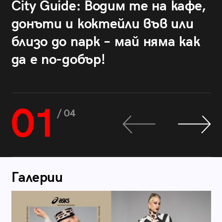
City Guide: Водим те на кафе,
донъти и коктейли във или
близо до парк – май няма как
да е по-добър!
01
/ 04
Галерии