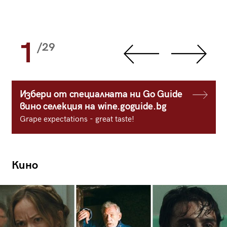
1
/29
Избери от специалната ни Go Guide
вино селекция на wine.goguide.bg
Grape expectations - great taste!
Кино