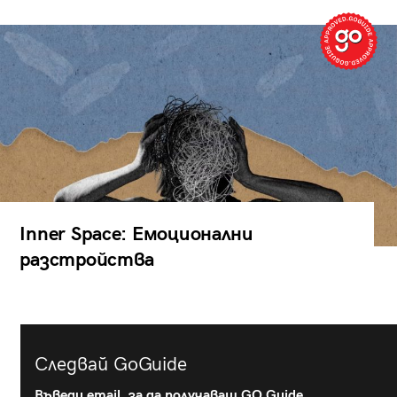
Inner Space: Емоционални
разстройства
Следвай GoGuide
Въведи email, за да получаваш GO Guide