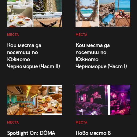
МЕСТА
МЕСТА
Кои места да
Кои места да
посетиш по
посетиш по
Южното
Южното
Черноморие (Част II)
Черноморие (Част I)
МЕСТА
МЕСТА
Spotlight On: DÒMA
Ново място в