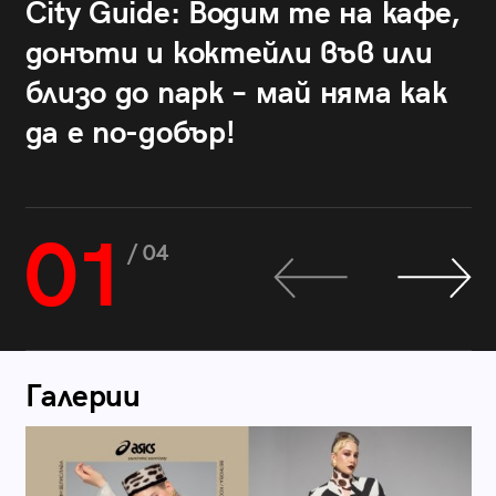
City Guide: Водим те на кафе,
донъти и коктейли във или
близо до парк – май няма как
да е по-добър!
01
/ 04
Галерии