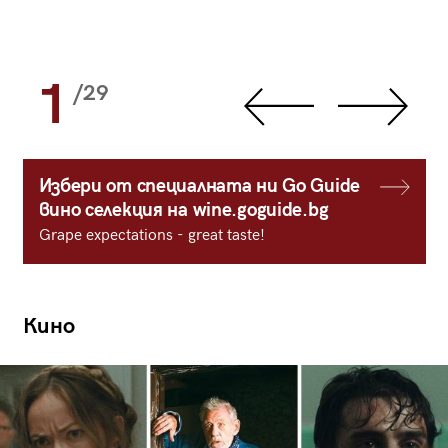
1
/29
Избери от специалната ни Go Guide
вино селекция на wine.goguide.bg
Grape expectations - great taste!
Кино