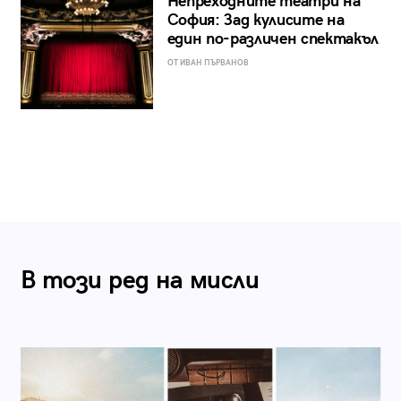
Непреходните театри на
София: Зад кулисите на
един по-различен спектакъл
ОТ ИВАН ПЪРВАНОВ
В този ред на мисли