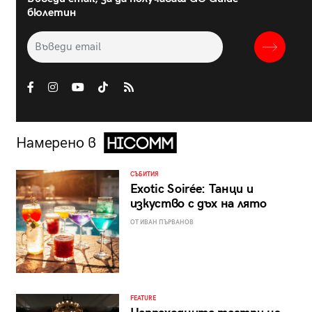
бюлетин
Намерено в
СЪБИТИЯ
Exotic Soirée: Танци и
изкуство с дъх на лято
ОТ ИВАН ПЪРВАНОВ
FEATURE