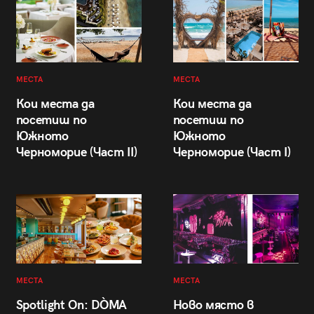
МЕСТА
МЕСТА
Кои места да
Кои места да
посетиш по
посетиш по
Южното
Южното
Черноморие (Част II)
Черноморие (Част I)
МЕСТА
МЕСТА
Spotlight On: DÒMA
Ново място в