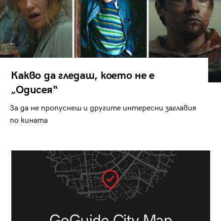
Какво да гледаш, което не е
„Одисея“
За да не пропуснеш и другите интересни заглавия
по кината