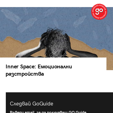
Inner Space: Емоционални
разстройства
Следвай GoGuide
Въведи email, за да получаваш GO Guide