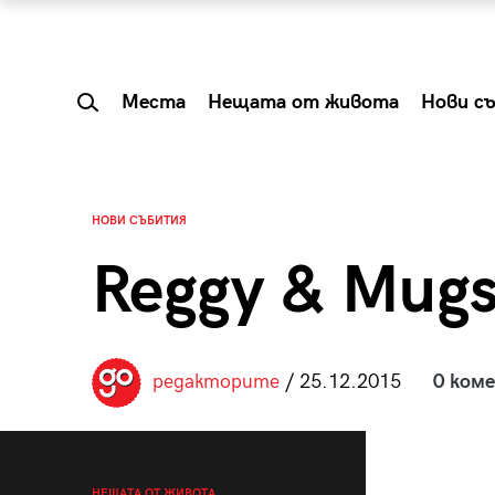
Места
Нещата от живота
Нови с
НОВИ СЪБИТИЯ
Reggy & Mugs
редакторите
/ 25.12.2015
0 ком
 Shareable:
Summer Prelude: ка
лги вечери и
започва лятото в 
НЕЩАТА ОТ ЖИВОТА