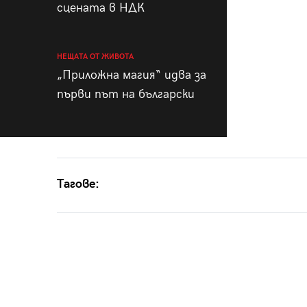
сцената в НДК
НЕЩАТА ОТ ЖИВОТА
„Приложна магия“ идва за
първи път на български
Тагове: