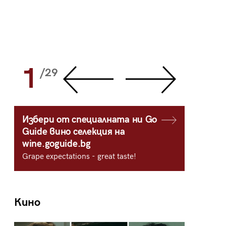
1
2
/29
/
Избери от специалната ни Go
Guide вино селекция на
wine.goguide.bg
Grape expectations - great taste!
Кино