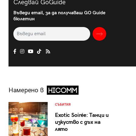
Следвай GoGuide
Въведи email, за да получаваш GO Guide
бюлетин
Намерено в
СЪБИТИЯ
Exotic Soirée: Танци и
изкуство с дъх на
лято