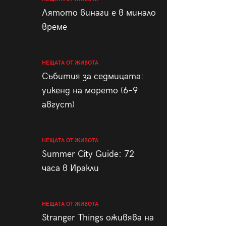
пания
Лятото винаги е в минало
време
НЕЩАТА ОТ ЖИВОТА
28
/29
Събития за седмицата:
уикенд на морето (6–9
август)
НЕЩАТА ОТ ЖИВОТА
Summer City Guide: 72
часа в Иракли
НЕЩАТА ОТ ЖИВОТА
Stranger Things оживява на