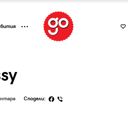
ъбития
sy
ентара
Сподели:
к
Tender is the Wine – Какво
чаша
се пие на Лазурния бряг