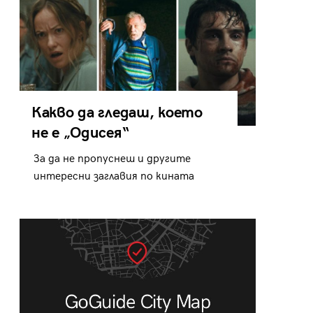
Какво да гледаш, което
не е „Одисея“
За да не пропуснеш и другите
интересни заглавия по кината