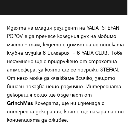
Идеята на младия резидент на YALTA STEFAN
POPOV е да пренесе коледния дух на любимо
място – там, където е домът на истинската
клубна музика в България – в YALTA CLUB. Това
несъмнено ще е придружено от страхотна
атмосфера, за която ще се погрижи STEFAN.
От него може да очакваме всичко, защото
винаги показва нещо различно. Интересната
декорация също ще бъде част от
GrinchMas
Коледата, ще ни изненада с
интересна декорация, която ще накара парти
концепцията да оживее.