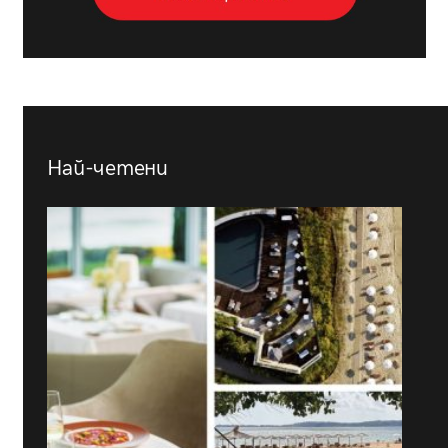
Най-четени