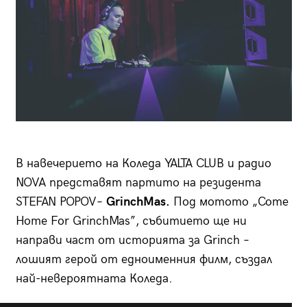
В навечерието на Коледа YALTA CLUB и радио
NOVA представят партито на резидента
STEFAN POPOV–
GrinchMas
.
Под мотото „Come
Home For GrinchMas”, събитието ще ни
направи част от историята за Grinch –
лошият герой от едноименния филм, създал
най-невероятната Коледа.