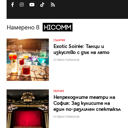
Намерено в
СЪБИТИЯ
Exotic Soirée: Танци и
изкуство с дъх на лято
ОТ ИВАН ПЪРВАНОВ
FEATURE
Непреходните театри на
София: Зад кулисите на
един по-различен спектакъл
ОТ ИВАН ПЪРВАНОВ