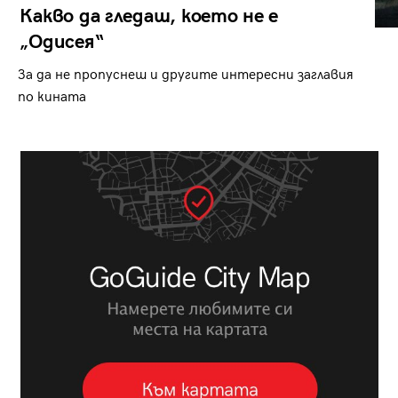
Какво да гледаш, което не е
„Одисея“
За да не пропуснеш и другите интересни заглавия
по кината