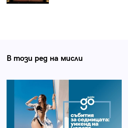
В този ред на мисли