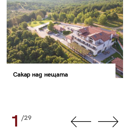
Сакар над нещата
1
/29