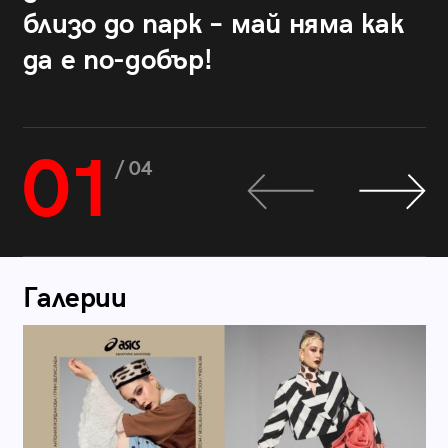
близо до парк – май няма как
да е по-добър!
01
/ 04
Галерии