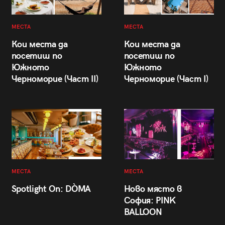
МЕСТА
МЕСТА
Кои места да
Кои места да
посетиш по
посетиш по
Южното
Южното
Черноморие (Част II)
Черноморие (Част I)
МЕСТА
МЕСТА
Spotlight On: DÒMA
Ново място в
София: PINK
BALLOON