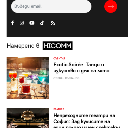
Намерено в
СЪБИТИЯ
Exotic Soirée: Танци и
изкуство с дъх на лято
ОТ ИВАН ПЪРВАНОВ
FEATURE
Непреходните театри на
София: Зад кулисите на
един по-различен спектакъл