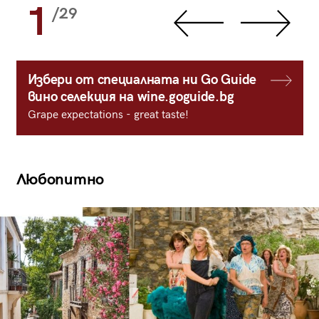
1
/29
Избери от специалната ни Go Guide
вино селекция на wine.goguide.bg
Grape expectations - great taste!
Любопитно