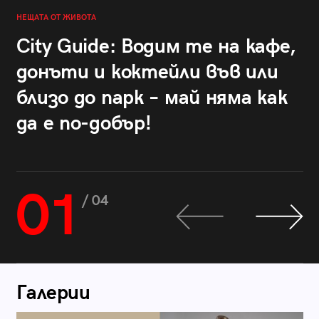
НЕЩАТА ОТ ЖИВОТА
City Guide: Водим те на кафе,
донъти и коктейли във или
близо до парк – май няма как
да е по-добър!
01
/ 04
Галерии