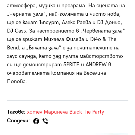
атмосфера, музика и програма. На сцената на
„Черната зала“, най-голямата и чисто нова,
ще се качат Ъпсурт, Алекс Раева и DJ Дончо,
DJ Cass. За настроението в „Червената зала“
ще се грижат Михаела Филева и Di4o & The
Bend, а „Бялата зала“ е за почитателите на
хаус саунда, като зад пулта майсторството
си ще демонстрират 5PRITE и ANDREW в
очарователната компания на Веселина
Попова.
Тагове:
хотел Маринела
Black Tie Party
Сподели: