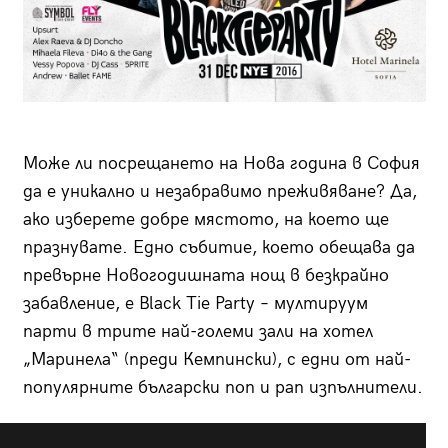
Може ли посрещането на Нова година в София
да е уникално и незабравимо преживяване? Да,
ако изберете добре мястото, на което ще
празнувате. Едно събитие, което обещава да
превърне Новогодишната нощ в безкрайно
забавление, е Black Tie Party – мултируум
парти в трите най-големи зали на хотел
„Маринела“ (преди Кемпински), с едни от най-
популярните български поп и рап изпълнители.