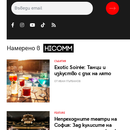
Намерено в
СЪБИТИЯ
Exotic Soirée: Танци и
изкуство с дъх на лято
ОТ ИВАН ПЪРВАНОВ
FEATURE
Непреходните театри на
София: Зад кулисите на