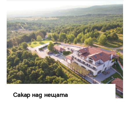
Сакар над нещата