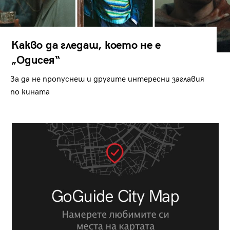
Какво да гледаш, което не е
„Одисея“
За да не пропуснеш и другите интересни заглавия
по кината