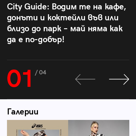
City Guide: Водим те на кафе,
донъти и коктейли във или
близо до парк – май няма как
да е по-добър!
01
/ 04
Галерии