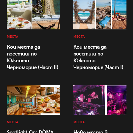
МЕСТА
МЕСТА
Кои места да
Кои места да
посетиш по
посетиш по
Южното
Южното
Черноморие (Част II)
Черноморие (Част I)
МЕСТА
МЕСТА
Spotlight On: DÒMA
Ново място в