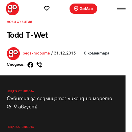
GoMap
НОВИ СЪБИТИЯ
Todd T-Wet
редакторите
/ 31.12.2015
0 коментара
Сподели:
НЕЩАТА ОТ ЖИВОТА
Събития за седмицата: уикенд на морето
(6–9 август)
НЕЩАТА ОТ ЖИВОТА