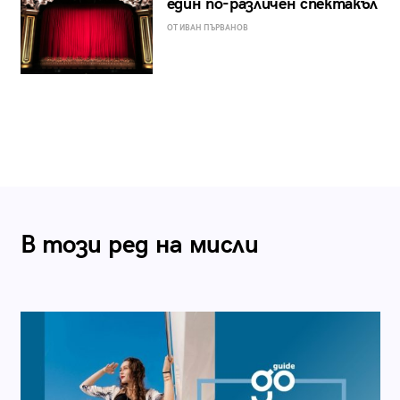
един по-различен спектакъл
ОТ ИВАН ПЪРВАНОВ
В този ред на мисли