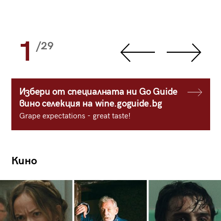
1
/29
Избери от специалната ни Go Guide
вино селекция на wine.goguide.bg
Grape expectations - great taste!
Кино