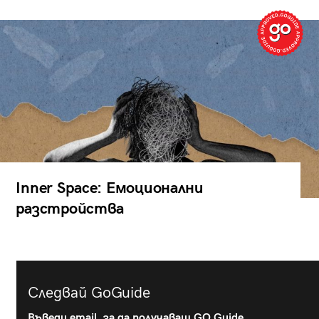
Inner Space: Емоционални
разстройства
Следвай GoGuide
Въведи email, за да получаваш GO Guide