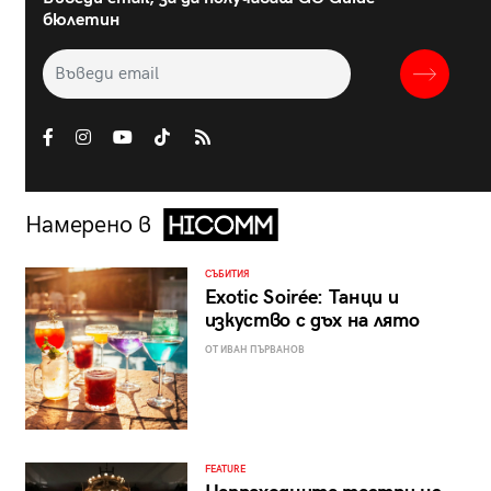
бюлетин
Намерено в
СЪБИТИЯ
Exotic Soirée: Танци и
изкуство с дъх на лято
ОТ ИВАН ПЪРВАНОВ
FEATURE