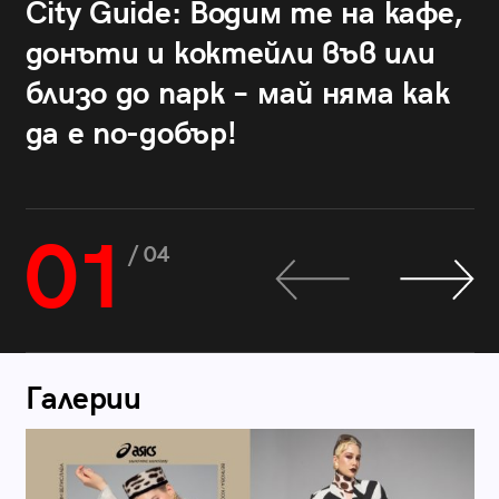
City Guide: Водим те на кафе,
донъти и коктейли във или
близо до парк – май няма как
да е по-добър!
01
/ 04
Галерии