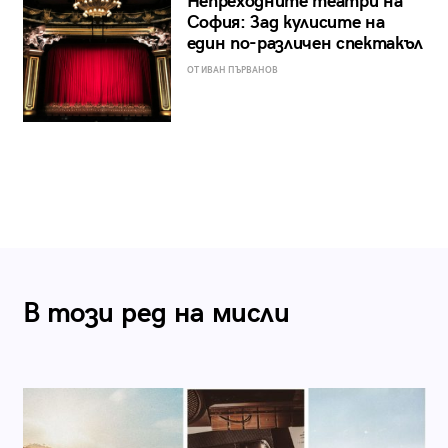
Непреходните театри на
София: Зад кулисите на
един по-различен спектакъл
ОТ ИВАН ПЪРВАНОВ
В този ред на мисли