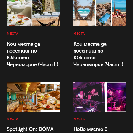
МЕСТА
МЕСТА
Кои места да
Кои места да
посетиш по
посетиш по
Южното
Южното
Черноморие (Част II)
Черноморие (Част I)
МЕСТА
МЕСТА
Spotlight On: DÒMA
Ново място в