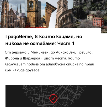
Градовете, в които кацаме, но
никога не оставаме: Част 1
От Бергамо и Меминген, до Айндховен, Тревизо,
Жирона и Шарлероа - шест места, които
заслужават повече от автобусна спирка по пътя
към някъде другаде