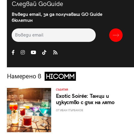
Следвай GoGuide
Въведи email, за да получаваш GO Guide
бюлетин
Намерено в
СЪБИТИЯ
Exotic Soirée: Танци и
изкуство с дъх на лято
ОТ ИВАН ПЪРВАНОВ