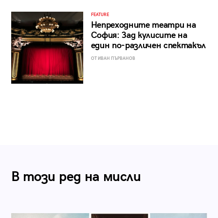
FEATURE
Непреходните театри на
София: Зад кулисите на
един по-различен спектакъл
ОТ ИВАН ПЪРВАНОВ
В този ред на мисли