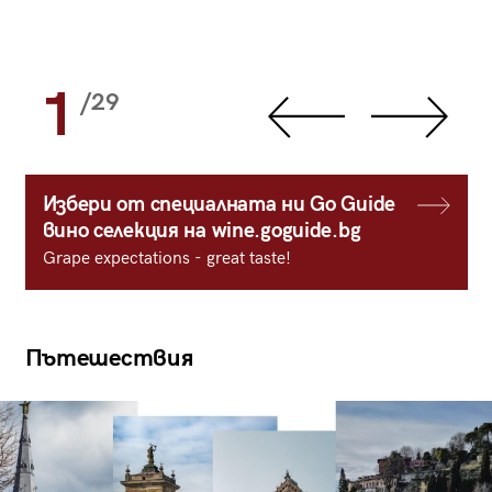
1
/29
Избери от специалната ни Go Guide
вино селекция на wine.goguide.bg
Grape expectations - great taste!
Пътешествия