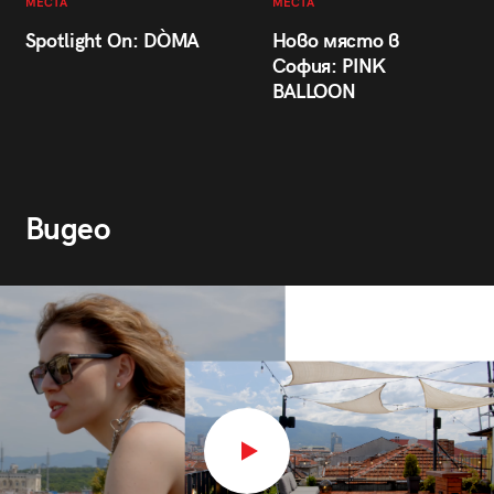
МЕСТА
МЕСТА
Spotlight On: DÒMA
Ново място в
София: PINK
BALLOON
Видео