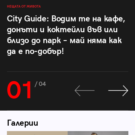
НЕЩАТА ОТ ЖИВОТА
City Guide: Водим те на кафе,
донъти и коктейли във или
близо до парк – май няма как
да е по-добър!
01
/ 04
Галерии