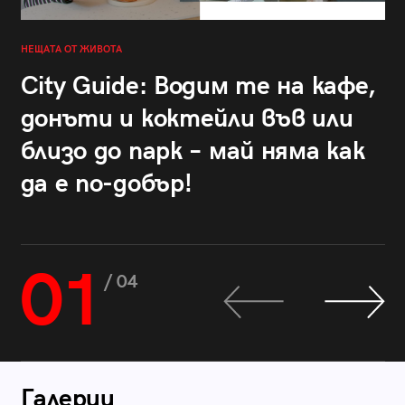
НЕЩАТА ОТ ЖИВОТА
City Guide: Водим те на кафе,
донъти и коктейли във или
близо до парк – май няма как
да е по-добър!
01
/ 04
Галерии