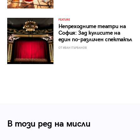
FEATURE
Непреходните театри на
София: Зад кулисите на
един по-различен спектакъл
ОТ ИВАН ПЪРВАНОВ
В този ред на мисли