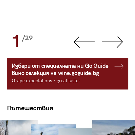
1
/29
Избери от специалната ни Go Guide
вино селекция на wine.goguide.bg
Grape expectations - great taste!
Пътешествия