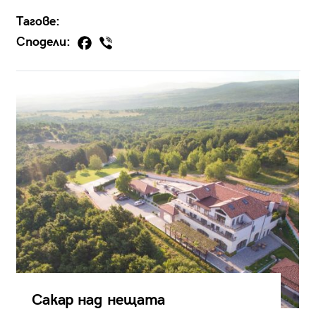
Тагове:
Сподели:
Сакар над нещата