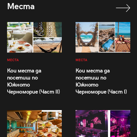
Места
МЕСТА
МЕСТА
Кои места да
Кои места да
посетиш по
посетиш по
Южното
Южното
Черноморие (Част II)
Черноморие (Част I)