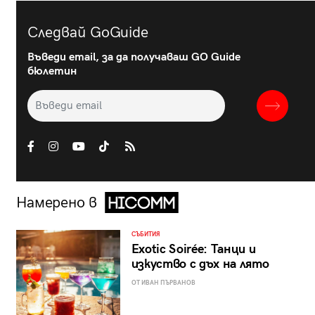
Следвай GoGuide
Въведи email, за да получаваш GO Guide
бюлетин
Намерено в
СЪБИТИЯ
Exotic Soirée: Танци и
изкуство с дъх на лято
ОТ ИВАН ПЪРВАНОВ