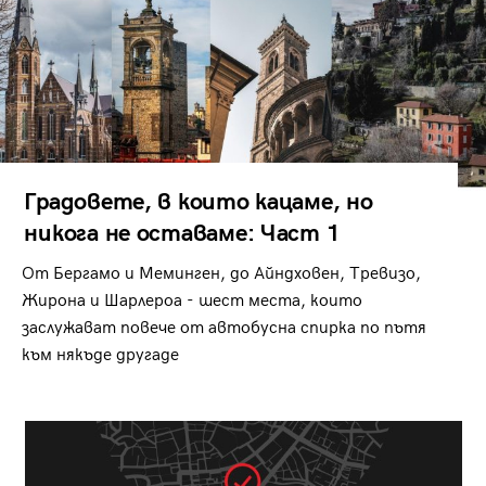
Градовете, в които кацаме, но
никога не оставаме: Част 1
От Бергамо и Меминген, до Айндховен, Тревизо,
Жирона и Шарлероа - шест места, които
заслужават повече от автобусна спирка по пътя
към някъде другаде