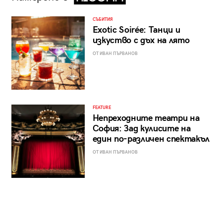
СЪБИТИЯ
Exotic Soirée: Танци и
изкуство с дъх на лято
ОТ ИВАН ПЪРВАНОВ
FEATURE
Непреходните театри на
София: Зад кулисите на
един по-различен спектакъл
ОТ ИВАН ПЪРВАНОВ