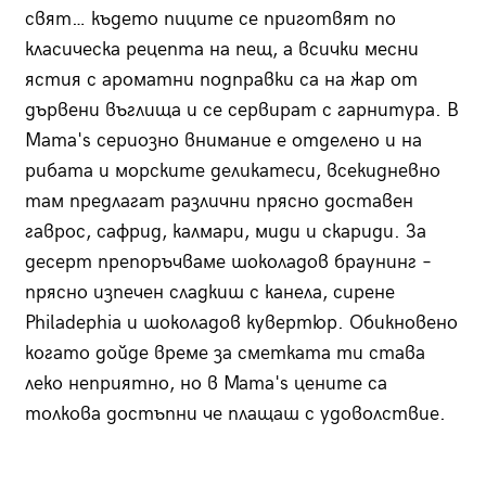
свят… където пиците се приготвят по
класическа рецепта на пещ, а всички месни
ястия с ароматни подправки са на жар от
дървени въглища и се сервират с гарнитура. В
Мama's сериозно внимание е отделено и на
рибата и морските деликатеси, всекидневно
там предлагат различни прясно доставен
гаврос, сафрид, калмари, миди и скариди. За
десерт препоръчваме шоколадов браунинг –
прясно изпечен сладкиш с канела, сирене
Philadephia и шоколадов кувертюр. Обикновено
когато дойде време за сметката ти става
леко неприятно, но в Mama's цените са
толкова достъпни че плащаш с удоволствие.