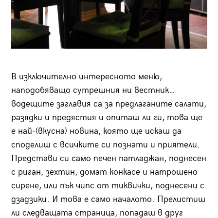
В изключително интересното меню,
наподобяващо сутрешния ни вестник…
водещите заглавия са за предлаганите салати,
разядки и предястия и опиташ ли ги, това ще
е най-(вкусна) новина, която ще искаш да
споделиш с всичките си познати и приятели.
Представи си само печен патладжан, поднесен
с риган, зехтин, домат конкасе и натрошено
сирене, или пък чипс от тиквички, поднесени с
дзадзики. И това е само началото. Прелистиш
ли следващата страница, попадаш в друг