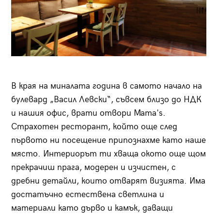
В края на миналата година в самото начало на
булевард „Васил Левски“, съвсем близо до НДК
и нашия офис, врати отвори Mama's.
Страхотен ресторант, който още след
първото ни посещение припознахме като наше
място. Интериорът ти хваща окото още щом
прекрачиш прага, модерен и изчистен, с
дребни детайли, които отварят визията. Има
достатъчно естествена светлина и
материали като дърво и камък, даващи