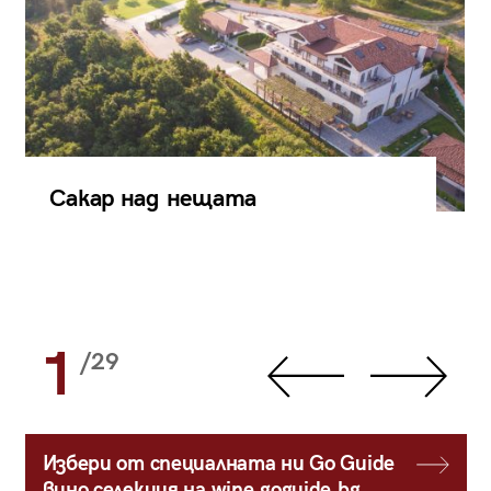
Сакар над нещата
1
/29
Избери от специалната ни Go Guide
вино селекция на wine.goguide.bg