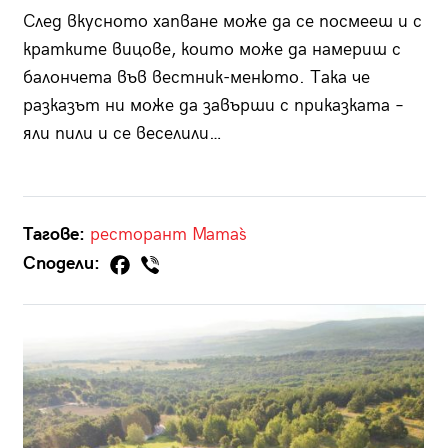
След вкусното хапване може да се посмееш и с
кратките вицове, които може да намериш с
балончета във вестник-менюто. Така че
разказът ни може да завърши с приказката –
яли пили и се веселили…
Тагове:
ресторант
Mama`s
Сподели: