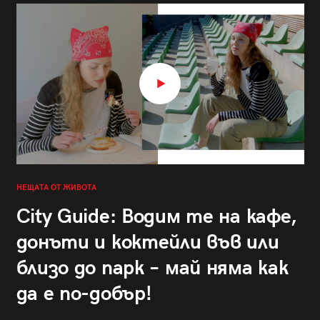
НЕЩАТА ОТ ЖИВОТА
City Guide: Водим те на кафе,
донъти и коктейли във или
близо до парк – май няма как
да е по-добър!