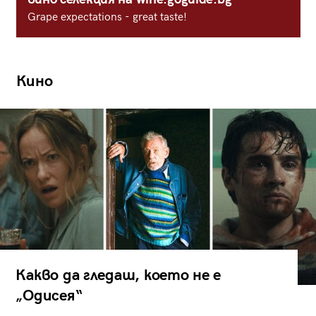
Grape expectations - great taste!
Кино
Какво да гледаш, което не е
„Одисея“