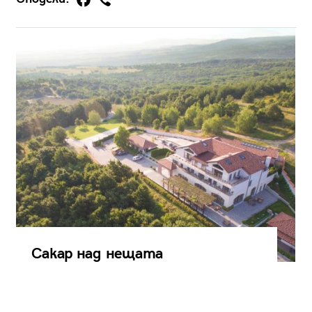
Сакар над нещата