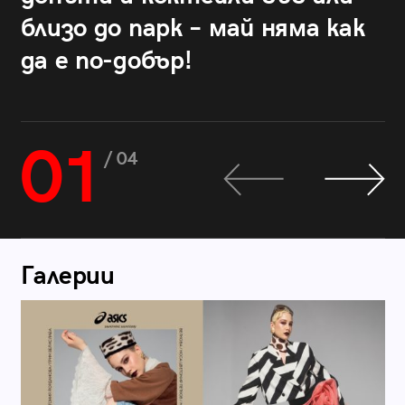
близо до парк – май няма как
да е по-добър!
01
/ 04
Галерии