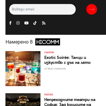
Намерено в
СЪБИТИЯ
Exotic Soirée: Танци и
изкуство с дъх на лято
ОТ ИВАН ПЪРВАНОВ
FEATURE
Непреходните театри на
София: Зад кулисите на