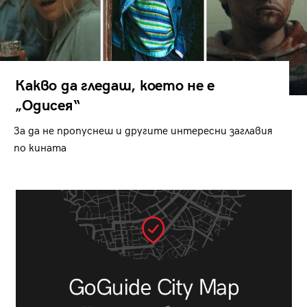
Какво да гледаш, което не е
„Одисея“
За да не пропуснеш и другите интересни заглавия
по кината