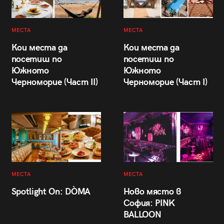
МЕСТА
МЕСТА
Кои места да
Кои места да
посетиш по
посетиш по
Южното
Южното
Черноморие (Част II)
Черноморие (Част I)
МЕСТА
МЕСТА
Spotlight On: DÒMA
Ново място в
София: PINK
BALLOON