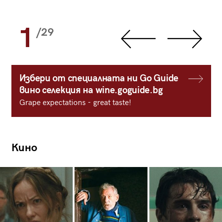
1
/29
Избери от специалната ни Go Guide
вино селекция на wine.goguide.bg
Grape expectations - great taste!
Кино