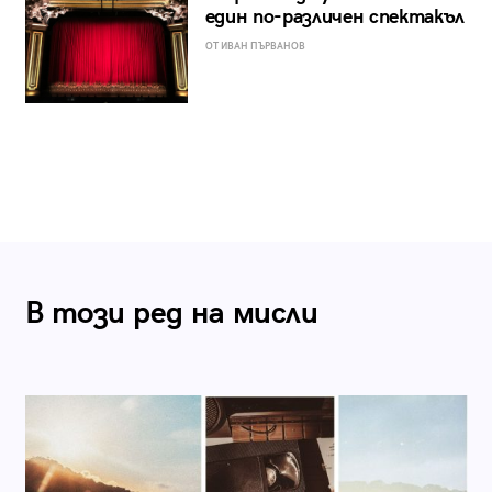
един по-различен спектакъл
ОТ ИВАН ПЪРВАНОВ
В този ред на мисли