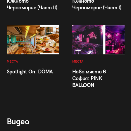
Южното
Южното
Черноморие (Част II)
Черноморие (Част I)
МЕСТА
МЕСТА
Spotlight On: DÒMA
Ново място в
София: PINK
BALLOON
Видео