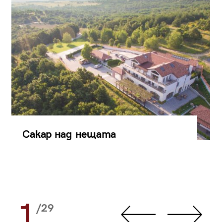
Сакар над нещата
1
/29