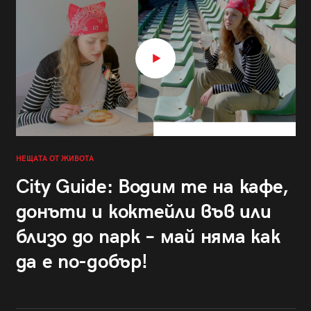
НЕЩАТА ОТ ЖИВОТА
City Guide: Водим те на кафе,
донъти и коктейли във или
близо до парк – май няма как
да е по-добър!