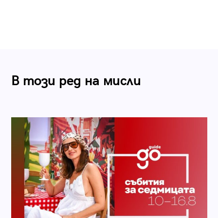
В този ред на мисли