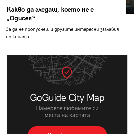
Какво да гледаш, което не е
„Одисея“
За да не пропуснеш и другите интересни заглавия
по кината