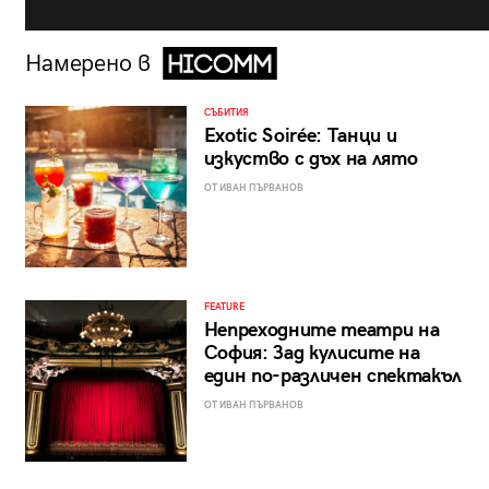
Намерено в
СЪБИТИЯ
Exotic Soirée: Танци и
изкуство с дъх на лято
ОТ ИВАН ПЪРВАНОВ
FEATURE
Непреходните театри на
София: Зад кулисите на
един по-различен спектакъл
ОТ ИВАН ПЪРВАНОВ