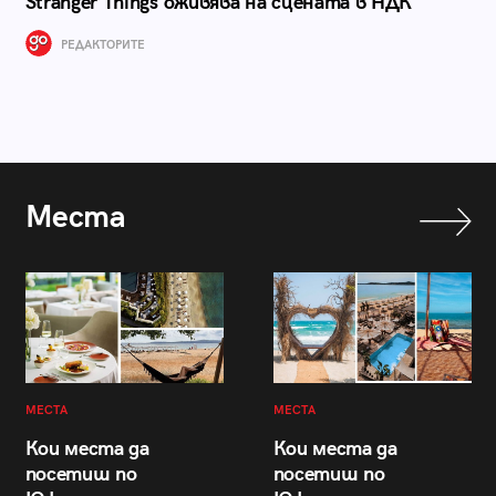
Stranger Things оживява на сцената в НДК
РЕДАКТОРИТЕ
Места
МЕСТА
МЕСТА
Кои места да
Кои места да
посетиш по
посетиш по