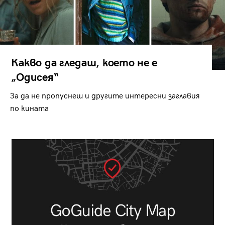
Какво да гледаш, което не е
„Одисея“
За да не пропуснеш и другите интересни заглавия
по кината