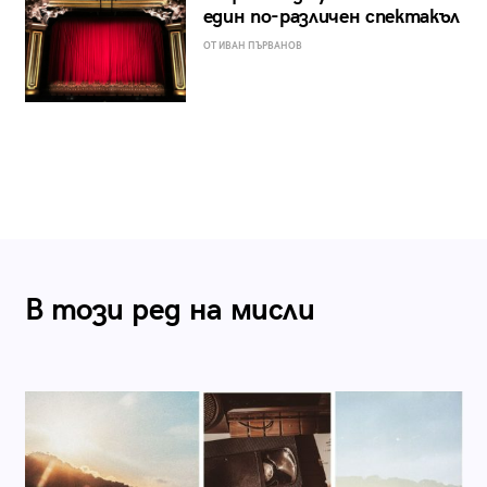
един по-различен спектакъл
ОТ ИВАН ПЪРВАНОВ
В този ред на мисли