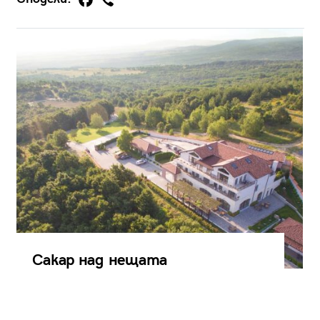
Сакар над нещата