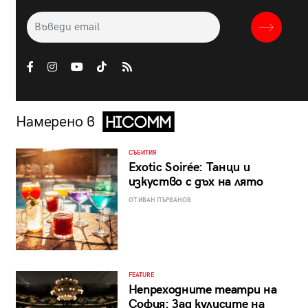
Намерено в
СЪБИТИЯ
Exotic Soirée: Танци и
изкуство с дъх на лято
ОТ ИВАН ПЪРВАНОВ
FEATURE
Непреходните театри на
София: Зад кулисите на