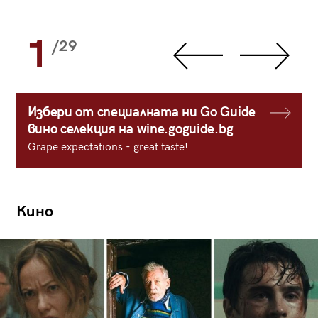
1
/29
Избери от специалната ни Go Guide
вино селекция на wine.goguide.bg
Grape expectations - great taste!
Кино