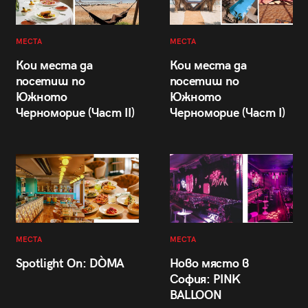
МЕСТА
МЕСТА
Кои места да
Кои места да
посетиш по
посетиш по
Южното
Южното
Черноморие (Част II)
Черноморие (Част I)
МЕСТА
МЕСТА
Spotlight On: DÒMA
Ново място в
София: PINK
BALLOON