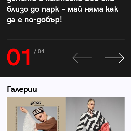
близо до парк – май няма как
да е по-добър!
01
/ 04
Галерии