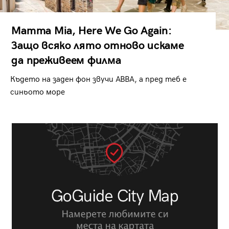
Mamma Mia, Here We Go Again:
Защо всяко лято отново искаме
да преживеем филма
Където на заден фон звучи ABBA, а пред теб е
синьото море