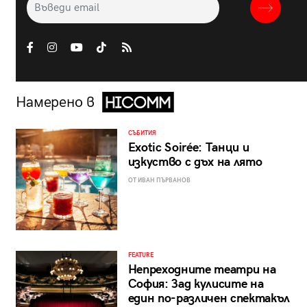
Намерено в
СЪБИТИЯ
Exotic Soirée: Танци и
изкуство с дъх на лято
ОТ ИВАН ПЪРВАНОВ
FEATURE
Непреходните театри на
София: Зад кулисите на
един по-различен спектакъл