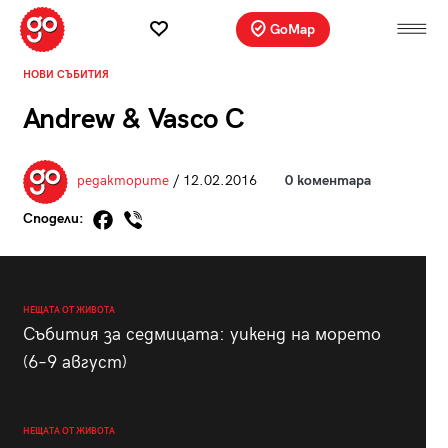
GoMap
НОВИ СЪБИТИЯ
Andrew & Vasco C
редакторите
/ 12.02.2016
0 коментара
Сподели:
НЕЩАТА ОТ ЖИВОТА
Събития за седмицата: уикенд на морето
(6–9 август)
НЕЩАТА ОТ ЖИВОТА