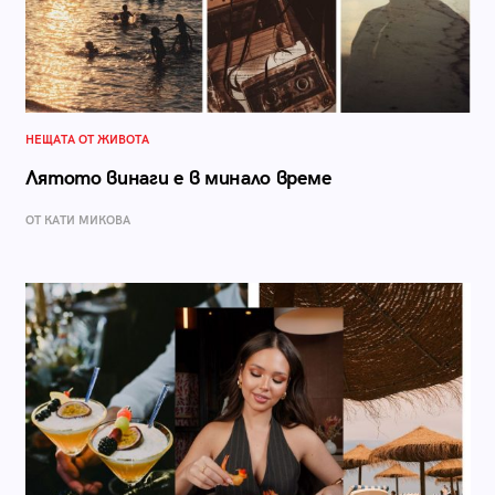
НЕЩАТА ОТ ЖИВОТА
Лятото винаги е в минало време
ОТ КАТИ МИКОВА