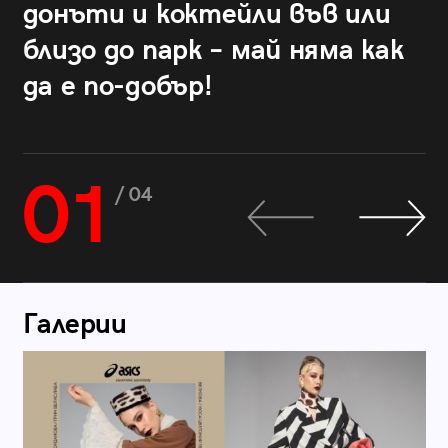
донъти и коктейли във или
близо до парк – май няма как
да е по-добър!
01
/ 04
Галерии