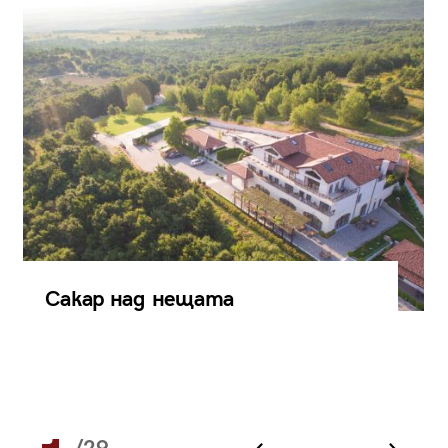
Сакар над нещата