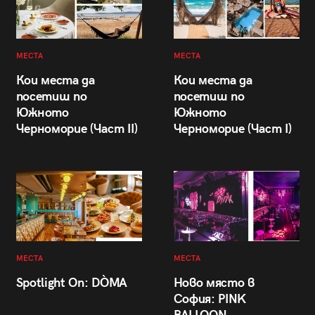
МЕСТА
МЕСТА
Кои места да
Кои места да
посетиш по
посетиш по
Южното
Южното
Черноморие (Част II)
Черноморие (Част I)
МЕСТА
МЕСТА
Spotlight On: DÒMA
Ново място в
София: PINK