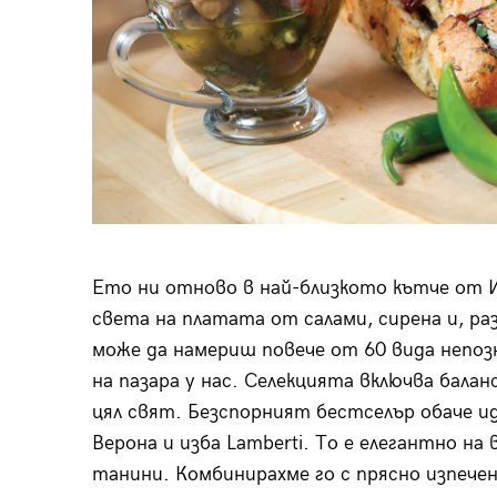
Ето ни отново в най-близкото кътче от 
света на платата от салами, сирена и, ра
може да намериш повече от 60 вида непозн
на пазара у нас. Селекцията включва бала
цял свят. Безспорният бестселър обаче и
Верона и изба Lamberti. То е елегантно на
танини. Комбинирахме го с прясно изпечен