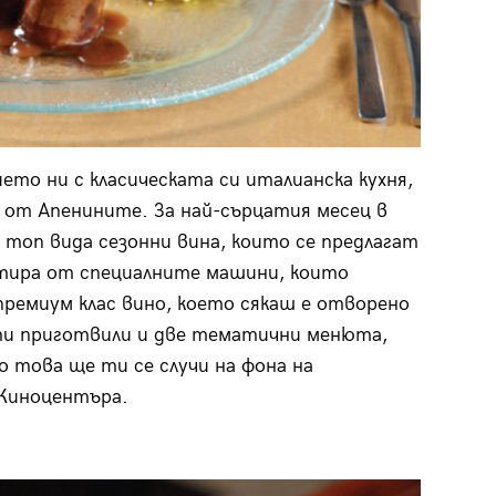
ето ни с класическата си италианска кухня,
от Апенините. За най-сърцатия месец в
 топ вида сезонни вина, които се предлагат
нтира от специалните машини, които
премиум клас вино, което сякаш е отворено
ти приготвили и две тематични менюта,
о това ще ти се случи на фона на
 Киноцентъра.