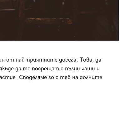
н от най-приятните досега. Това, да
якъде да те посрещат с пълни чаши и
астие. Споделяме го с теб на долните