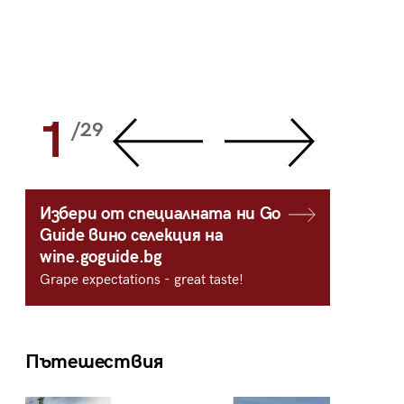
1
2
/29
/
Избери от специалната ни Go
Guide вино селекция на
wine.goguide.bg
Grape expectations - great taste!
Пътешествия