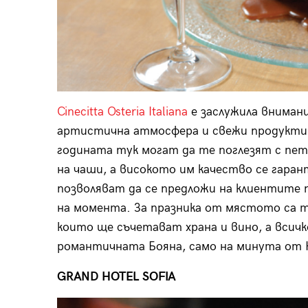
Cinecitta Osteria Italianа
е заслужила внимани
артистична атмосфера и свежи продукти 
годината тук могат да те поглезят с пет
на чаши, а високото им качество се гара
позволяват да се предложи на клиентите 
на момента. За празника от мястото са 
които ще съчетават храна и вино, а всичк
романтичната Бояна, само на минута от
GRAND HOTEL SOFIA