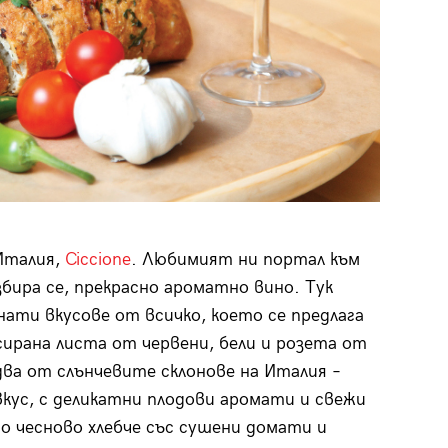
Италия,
Ciccione
. Любимият ни портал към
збира се, прекрасно ароматно вино. Тук
ати вкусове от всичко, което се предлага
нсирана листа от червени, бели и розета от
два от слънчевите склонове на Италия –
 вкус, с деликатни плодови аромати и свежи
о чесново хлебче със сушени домати и