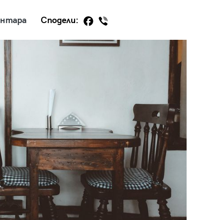
ентара
Сподели:
29
/29