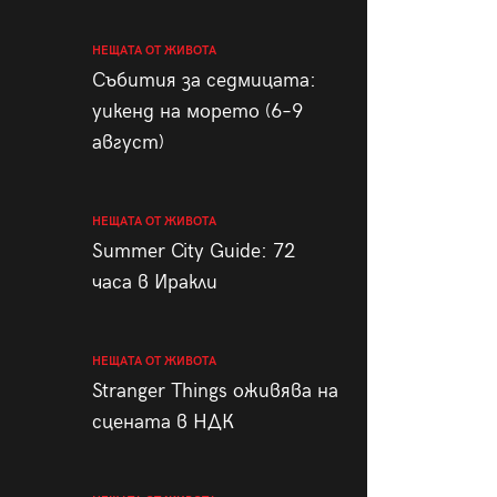
НЕЩАТА ОТ ЖИВОТА
Събития за седмицата:
уикенд на морето (6–9
август)
НЕЩАТА ОТ ЖИВОТА
Summer City Guide: 72
часа в Иракли
НЕЩАТА ОТ ЖИВОТА
Stranger Things оживява на
сцената в НДК