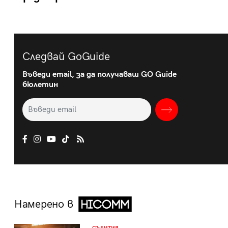
Следвай GoGuide
Въведи email, за да получаваш GO Guide
бюлетин
Намерено в