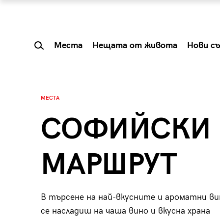
Места
Нещата от живота
Нови с
МЕСТА
СОФИЙСКИ 
МАРШРУТ
В търсене на най-вкусните и ароматни ви
 Shareable:
Summer Prelude: ка
се насладиш на чаша вино и вкусна храна
лги вечери и
започва лятото в 