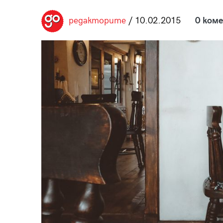
пания
редакторите
/ 10.02.2015
0 ком
28
/29