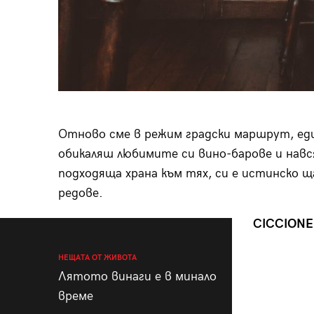
Отново сме в режим градски маршрут, еди
обикаляш любимите си вино-барове и навс
подходяща храна към тях, си е истинско щ
редове.
CICCIONE
НЕЩАТА ОТ ЖИВОТА
Лятото винаги е в минало
време