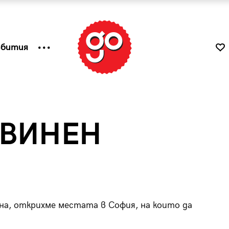
ъбития
ВИНЕН
на, открихме местата в София, на които да
к
Tender is the Wine – Какво
чаша
се пие на Лазурния бряг