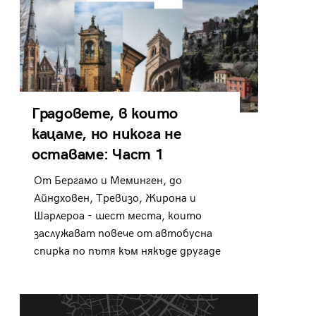
Градовете, в които
кацаме, но никога не
оставаме: Част 1
От Бергамо и Меминген, до
Айндховен, Тревизо, Жирона и
Шарлероа - шест места, които
заслужават повече от автобусна
спирка по пътя към някъде другаде