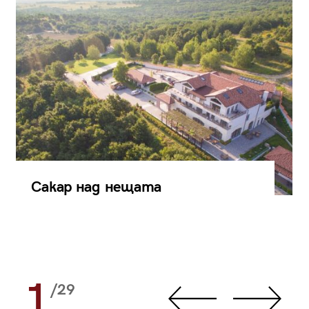
Сакар над нещата
1
/29