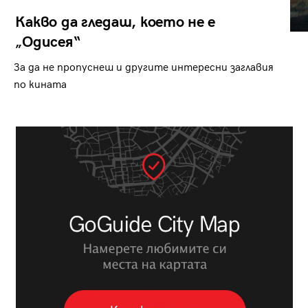
Какво да гледаш, което не е
„Одисея“
За да не пропуснеш и другите интересни заглавия
по кината