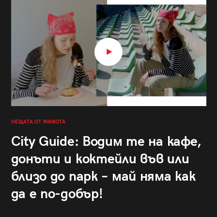
НЕЩАТА ОТ ЖИВОТА
City Guide: Водим те на кафе,
донъти и коктейли във или
близо до парк – май няма как
да е по-добър!