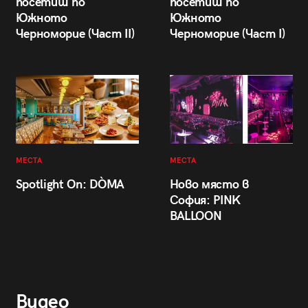
посетиш по
посетиш по
Южното
Южното
Черноморие (Част II)
Черноморие (Част I)
МЕСТА
МЕСТА
Spotlight On: DÒMA
Ново място в
София: PINK
BALLOON
Видео