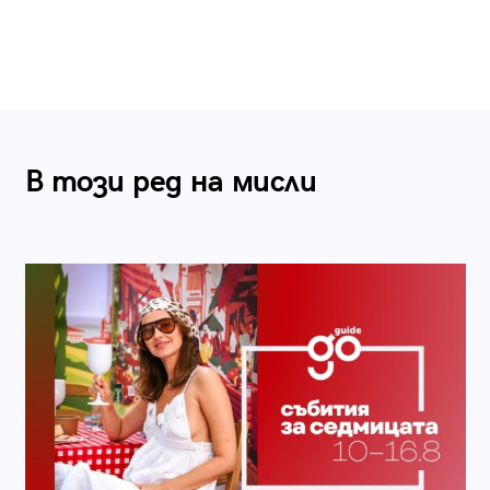
В този ред на мисли