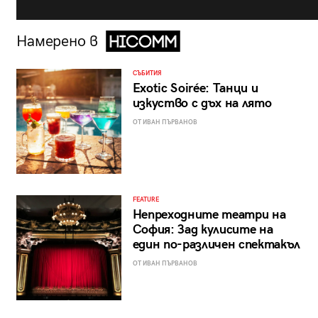
Намерено в
СЪБИТИЯ
Exotic Soirée: Танци и
изкуство с дъх на лято
ОТ ИВАН ПЪРВАНОВ
FEATURE
Непреходните театри на
София: Зад кулисите на
един по-различен спектакъл
ОТ ИВАН ПЪРВАНОВ