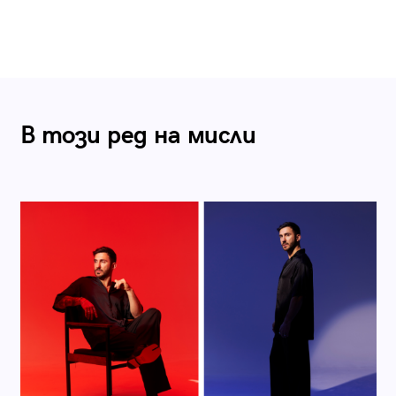
В този ред на мисли