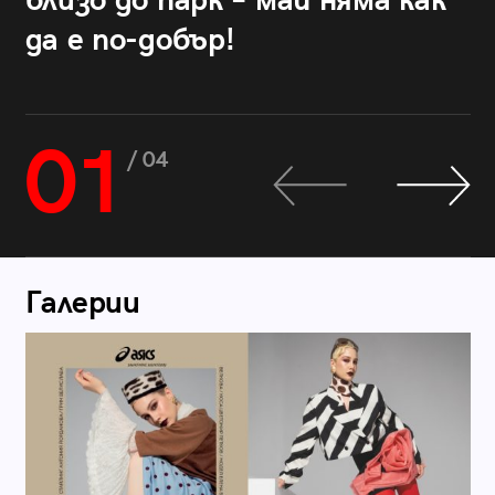
близо до парк – май няма как
да е по-добър!
01
/ 04
Галерии