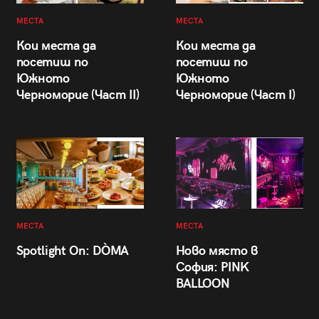
МЕСТА
МЕСТА
Кои места да
Кои места да
посетиш по
посетиш по
Южното
Южното
Черноморие (Част II)
Черноморие (Част I)
МЕСТА
МЕСТА
Spotlight On: DÒMA
Ново място в
София: PINK
BALLOON