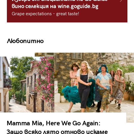
вино селекция на wine.goguide.bg
Grape expectations - great taste!
Любопитно
Mamma Mia, Here We Go Again:
Защо всяко лято отново искаме