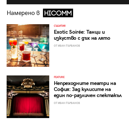
Намерено в
СЪБИТИЯ
Exotic Soirée: Танци и
изкуство с дъх на лято
ОТ ИВАН ПЪРВАНОВ
FEATURE
Непреходните театри на
София: Зад кулисите на
един по-различен спектакъл
ОТ ИВАН ПЪРВАНОВ