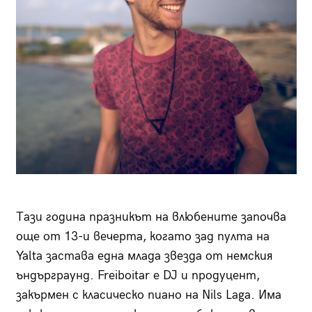
Тази година празникът на влюбените започва
още от 13-и вечерта, когато зад пулта на
Yalta застава една млада звезда от немския
ъндърграунд. Freiboitar е DJ и продуцент,
закърмен с класическо пиано на Nils Laga. Има