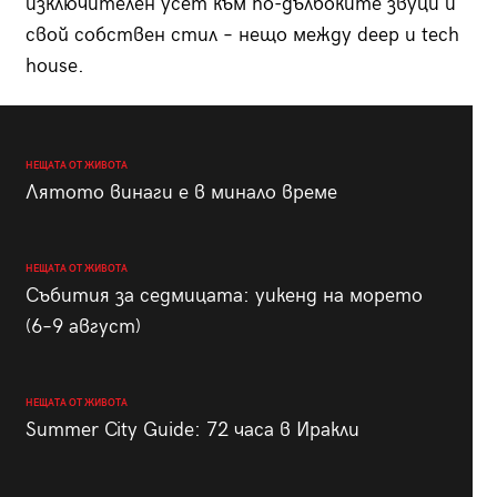
изключителен усет към по-дълбоките звуци и
свой собствен стил – нещо между deep и tech
house.
НЕЩАТА ОТ ЖИВОТА
Лятото винаги е в минало време
НЕЩАТА ОТ ЖИВОТА
Събития за седмицата: уикенд на морето
(6–9 август)
НЕЩАТА ОТ ЖИВОТА
Summer City Guide: 72 часа в Иракли