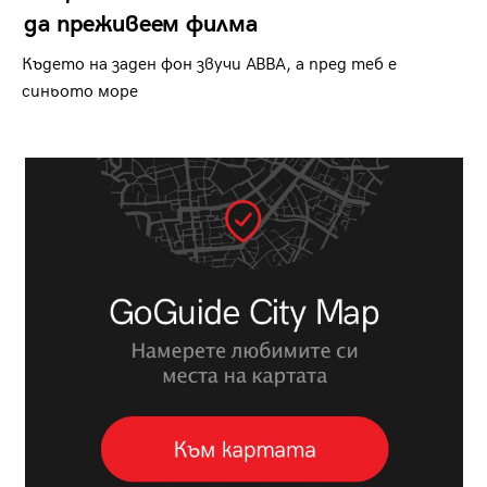
да преживеем филма
Където на заден фон звучи ABBA, а пред теб е
синьото море