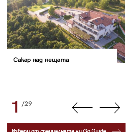
Сакар над нещата
1
/29
Избери от специалната ни Go Guide