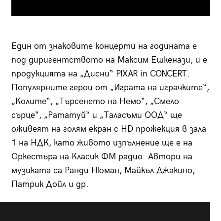
Един от знаковите концерти на годината е
под диригентството на Максим Ешкенази, и е
продукцията на „Дисни“ PIXAR in CONCERT.
Популярните герои от „Играта на играчките“,
„Колите“, „Търсенето на Немо“, „Смело
сърце“, „Рататуй“ и „Таласъми ООД“ ще
оживеят на голям екран с HD прожекция в зала
1 на НДК, като живото изпълнение ще е на
Оркестъра на Класик ФМ радио. Автори на
музиката са Ранди Нюман, Майкъл Джакино,
Патрик Дойл и др.