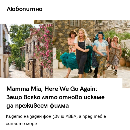
Любопитно
Mamma Mia, Here We Go Again:
Защо всяко лято отново искаме
да преживеем филма
Където на заден фон звучи ABBA, а пред теб е
синьото море