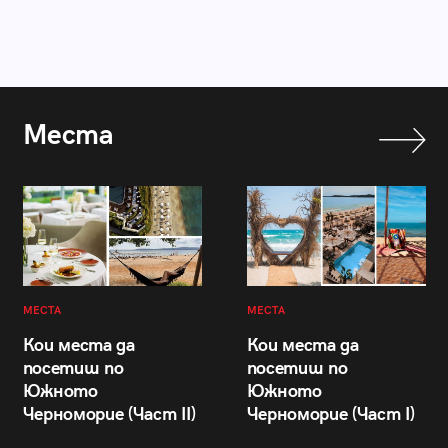
Места
МЕСТА
МЕСТА
Кои места да
Кои места да
посетиш по
посетиш по
Южното
Южното
Черноморие (Част II)
Черноморие (Част I)