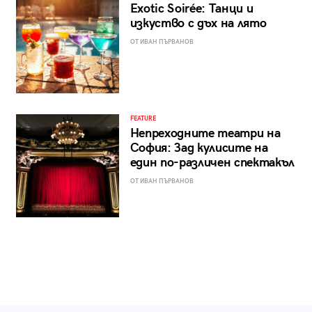
Exotic Soirée: Танци и
изкуство с дъх на лято
ОТ ИВАН ПЪРВАНОВ
FEATURE
Непреходните театри на
София: Зад кулисите на
един по-различен спектакъл
ОТ ИВАН ПЪРВАНОВ