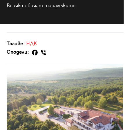
Всички обичат таралежите
Тагове:
НДК
Сподели: