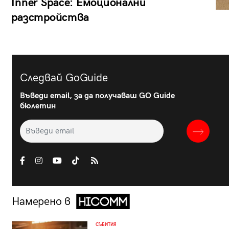
Inner Space: Емоционални
разстройства
Следвай GoGuide
Въведи email, за да получаваш GO Guide
бюлетин
Намерено в
СЪБИТИЯ