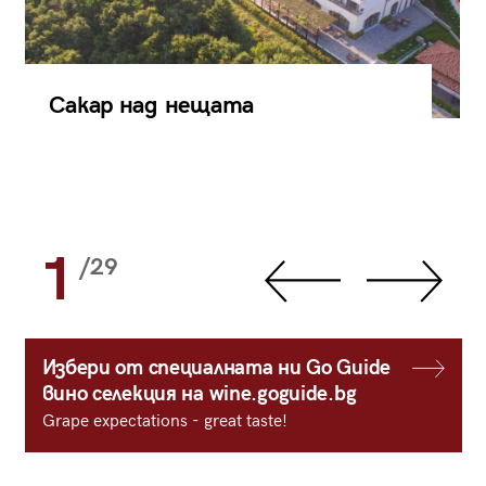
Сакар над нещата
1
/29
Избери от специалната ни Go Guide
вино селекция на wine.goguide.bg
Grape expectations - great taste!