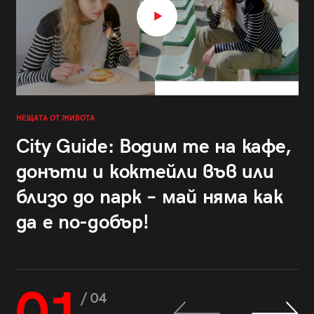
НЕЩАТА ОТ ЖИВОТА
City Guide: Водим те на кафе,
донъти и коктейли във или
близо до парк – май няма как
да е по-добър!
/ 04