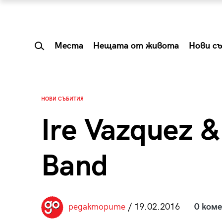
Места
Нещата от живота
Нови с
НОВИ СЪБИТИЯ
Ire Vazquez &
Band
 Shareable:
Summer Prelude: ка
редакторите
/ 19.02.2016
0 ком
лги вечери и
започва лятото в 