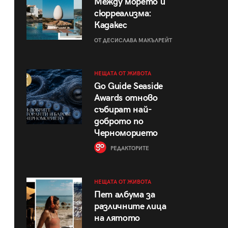
Между морето и
сюрреализма:
Кадакес
ОТ ДЕСИСЛАВА МАКЪЛРЕЙТ
НЕЩАТА ОТ ЖИВОТА
Go Guide Seaside
Awards отново
събират най-
доброто по
Черноморието
РЕДАКТОРИТЕ
НЕЩАТА ОТ ЖИВОТА
Пет албума за
различните лица
на лятото