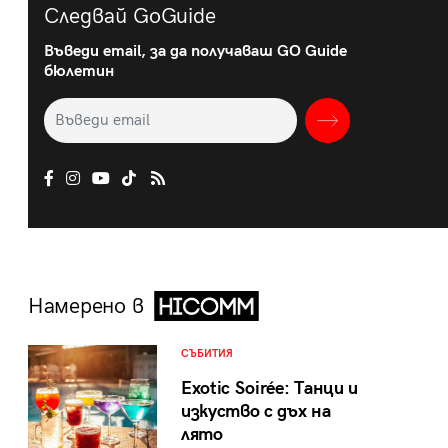
Следвай GoGuide
Въведи email, за да получаваш GO Guide
бюлетин
Намерено в
СЪБИТИЯ
Exotic Soirée: Танци и
изкуство с дъх на
лято