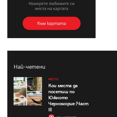
Най-четени
МЕСТА
Кои места да
посетиш по
Южното
Черноморие (Част
II)