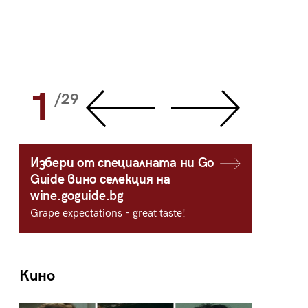
1
2
/29
/
Избери от специалната ни Go
Guide вино селекция на
wine.goguide.bg
Grape expectations - great taste!
Кино