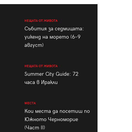
пания
НЕЩАТА ОТ ЖИВОТА
Събития за седмицата:
уикенд на морето (6–9
28
/29
август)
НЕЩАТА ОТ ЖИВОТА
Summer City Guide: 72
часа в Иракли
МЕСТА
Кои места да посетиш по
Южното Черноморие
(Част II)