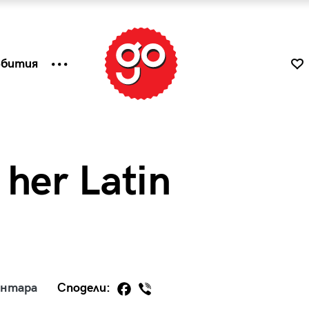
ъбития
 her Latin
к
Tender is the Wine – Какво
ентара
Сподели:
чаша
се пие на Лазурния бряг