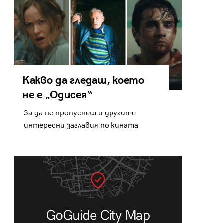
Какво да гледаш, което
не е „Одисея“
За да не пропуснеш и другите
интересни заглавия по кината