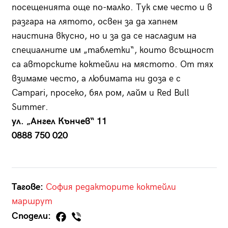
посещенията още по-малко. Тук сме често и в
разгара на лятото, освен за да хапнем
наистина вкусно, но и за да се насладим на
специалните им „таблетки“, които всъщност
са авторските коктейли на мястото. От тях
взимаме често, а любимата ни доза е с
Campari, просеко, бял ром, лайм и Red Bull
Summer.
ул. „Ангел Кънчев“ 11
0888 750 020
Тагове:
София
редакторите
коктейли
маршрут
Сподели: