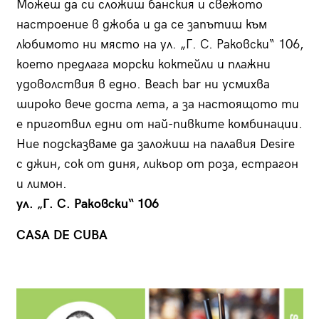
Можеш да си сложиш банския и свежото
настроение в джоба и да се запътиш към
любимото ни място на ул. „Г. С. Раковски“ 106,
което предлага морски коктейли и плажни
удоволствия в едно. Beach bar ни усмихва
широко вече доста лета, а за настоя­щото ти
е приготвил едни от най-пивките комбинации.
Ние подсказваме да заложиш на палавия Desire
с джин, сок от диня, ликьор от роза, естрагон
и лимон.
ул. „Г. С. Раковски“ 106
CASA DE CUBA