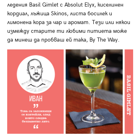
ледения Basil Gimlet с Absolut Elyx, киселинен
кордиал, лъжица Skinos, листа босилек и
лимонена кора за чар и аромат. Тези или някои
измежду старите ти любими питиета може
да минеш да пробваш ей така, By The Way.