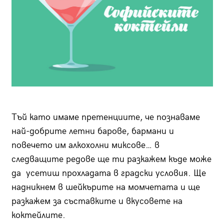
Тъй като имаме претенциите, че познаваме
най-добрите летни барове, бармани и
повечето им алкохолни мик­сове… в
следващите редове ще ти разкажем къде може
да усетиш прохладата в градски условия. Ще
надникнем в шейкърите на момчетата и ще
разкажем за съставките и вкусовете на
коктейлите.