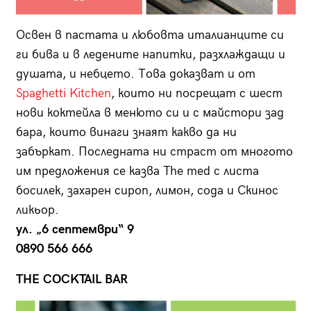
Освен в пастата и любовта италианците си
ги бива и в ледените напитки, разхлаждащи и
душата, и небцето. Това доказват и от
Spaghetti Kitchen
, които ни посрещат с шест
нови коктейла в менюто си и с майстори зад
бара, които винаги знаят какво да ни
забъркат. Последната ни страст от многото
им предложения се казва The med с листа
босилек, захарен сироп, лимон, сода и Скинос
ликьор.
ул. „6 септември“ 9
0890 566 666
THE COCKTAIL BAR