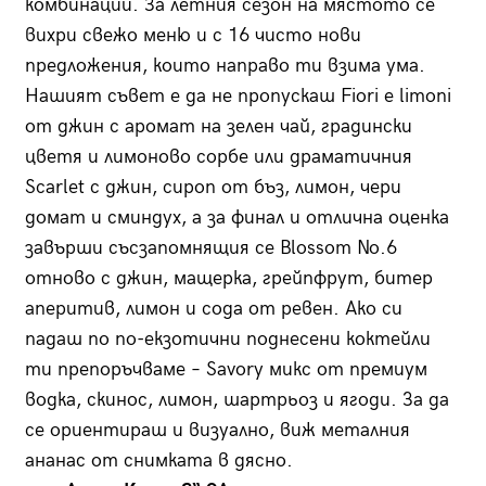
комбинации. За летния сезон на мястото се
вихри свежо меню и с 16 чисто нови
предложения, които направо ти взима ума.
Нашият съвет е да не пропускаш Fiori e limoni
от джин с аромат на зелен чай, градински
цветя и лимоново сорбе или драматичния
Scarlet с джин, сироп от бъз, лимон, чери
домат и сминдух, а за финал и отлична оценка
завърши съсзапомнящия се Blossom No.6
отново с джин, мащерка, грейпфрут, битер
аперитив, лимон и сода от ревен. Ако си
падаш по по-екзотични поднесени коктейли
ти препоръчваме – Savory микс от премиум
водка, скинос, лимон, шартрьоз и ягоди. За да
се ориентираш и визуално, виж металния
ананас от снимката в дясно.