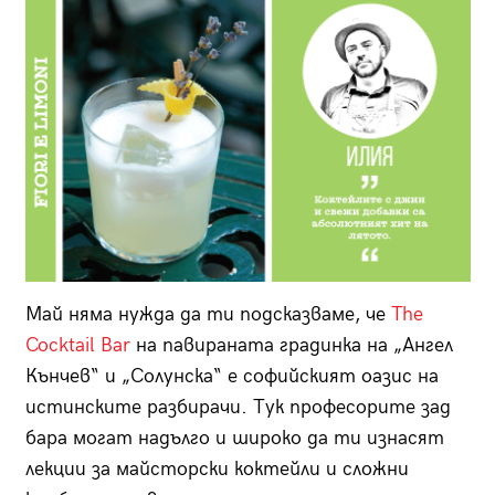
Май няма нужда да ти подсказваме, че
The
Cocktail Bar
на павираната градинка на „Ангел
Кънчев“ и „Солунска“ е софийският оазис на
истинските разбирачи. Тук професорите зад
бара могат надълго и широко да ти изнасят
лекции за майсторски коктейли и сложни