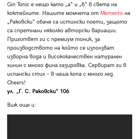
Gin Tonic е нещо като „а“ и „б“ в света на
коктейлите. Нашите момчета от
Memento
на
„Раковски“ обаче са истински поети, защото
са спретнали няколко авторски вариации.
Приготвят ги с премиум тоник, за
производството на който се използват
изворна вода и висококачествен натурален
хинин с много фина газировка. Сервират ги в
испански стил – в чаша копа с много лед.
Cheers!
ул. „Г. С. Раковски“ 106
Виж още и: