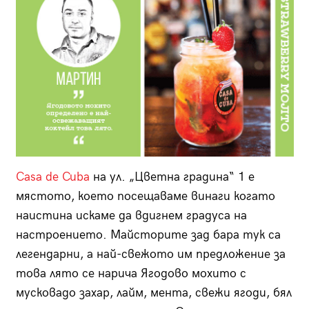
Casa de Cuba
на ул. „Цветна градина“ 1 е
мястото, което посещаваме винаги когато
наистина искаме да вдигнем градуса на
настрое­нието. Майсторите зад бара тук са
легендарни, а най-свежото им предложение за
това лято се нарича Ягодово мохито с
мусковадо захар, лайм, мента, свежи ягоди, бял