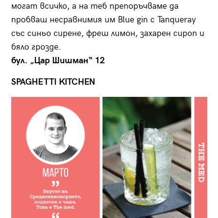
могат всичко, а на теб препоръчваме да
пробваш несравнимия им Blue gin с Tanqueray
със синьо сирене, фреш лимон, захарен сироп и
бяло грозде.
бул. „Цар Шишман“ 12
SPAGHETTI KITCHEN