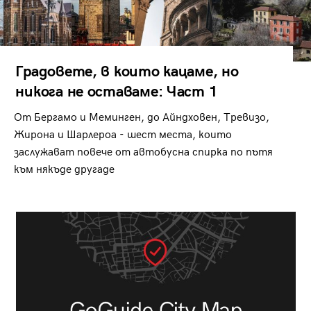
Градовете, в които кацаме, но
никога не оставаме: Част 1
От Бергамо и Меминген, до Айндховен, Тревизо,
Жирона и Шарлероа - шест места, които
заслужават повече от автобусна спирка по пътя
към някъде другаде