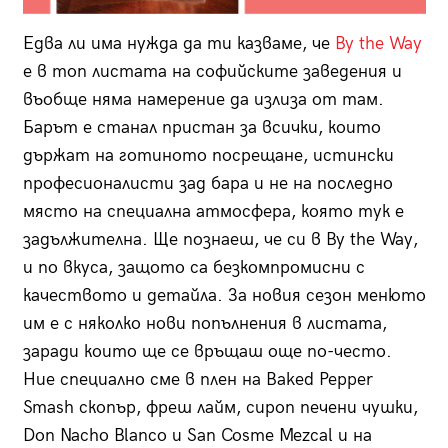
Едва ли има нужда да ти казваме, че
By the Way
е в топ листата на софийските заведения и
въобще няма намерение да излиза от там.
Барът е станал пристан за всички, които
държат на готиното посрещане, истински
професионалисти зад бара и не на последно
място на специална атмосфера, която тук е
задължителна. Ще познаеш, че си в By the Way,
и по вкуса, защото са безкомпромисни с
качеството и детайла. За новия сезон менюто
им е с няколко нови попълнения в листата,
заради които ще се връщаш още по-често.
Ние специално сме в плен на Baked Pepper
Smash скопър, фреш лайм, сироп печени чушки,
Don Nacho Blanco и San Cosme Mezcal и на