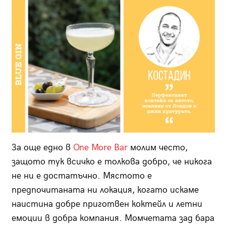
За още едно в
One More Bar
молим често,
защото тук всичко е толкова добро, че никога
не ни е достатъчно. Мястото е
предпочитаната ни локация, когато искаме
наистина добре приготвен коктейл и летни
емоции в добра компания. Момчетата зад бара