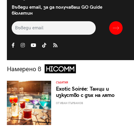
Въведи email, за да получаваш GO Guide
бюлетин
Намерено в
СЪБИТИЯ
Exotic Soirée: Танци и
изкуство с дъх на лято
ОТ ИВАН ПЪРВАНОВ