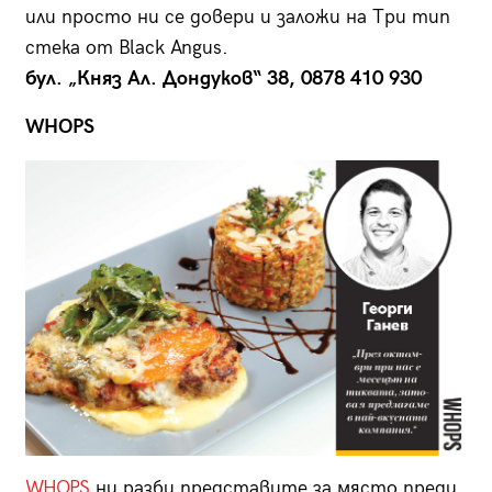
или просто ни се довери и заложи на Три тип
стекa от Black Angus.
бул. „Княз Ал. Дондуков“ 38, 0878 410 930
WHOPS
WHOPS
ни разби представите за място преди