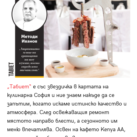
„Табиет“
е със звездичка в картата на
кулинарна София и ние знаем накъде да се
запътим, когато искаме истинско качество и
атмосфера. След освежаващия ремонт
мястото направо блести, а сезонното им
меню впечатлява. Освен на кафето Kenya АА,