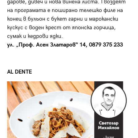
дарове, дивеч и нова винена листа. Гвоздеят
на програмата е поширано телешко филе на
конец в бульон с букет гарни и марокански
кускус с воден крест от японска горчица,
сумак и кедрови ядки.
ул. „Проф. Асен Златаров“ 14, 0879 375 233
AL DENTE