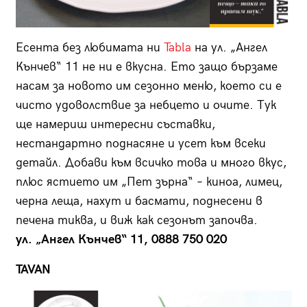
Есента без любимата ни
Tabla
на ул. „Ангел
Кънчев“ 11 не ни е вкусна. Ето защо бързаме
насам за новото им сезонно меню, което си е
чисто удоволствие за небцето и очите. Тук
ще намериш интересни съставки,
нестандартно поднасяне и усет към всеки
детайл. Добави към всичко това и много вкус,
плюс ястието им „Пет зърна“ – киноа, лимец,
черна леща, нахут и басмати, поднесени в
печена тиква, и виж как сезонът започва.
ул. „Ангел Кънчев“ 11, 0888 750 020
TAVAN