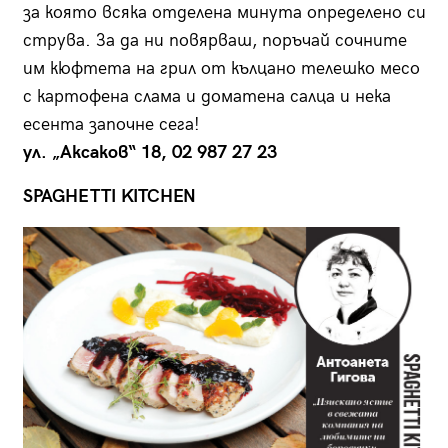
за която всяка отделена минута определено си
струва. За да ни повярваш, поръчай сочните
им кюфтета на грил от кълцано телешко месо
с картофена слама и доматена салца и нека
есента започне сега!
ул. „Аксаков“ 18, 02 987 27 23
SPAGHETTI KITCHEN