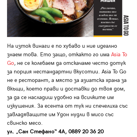
На изток винаги е по хубаво и ние идеално
знаем това. Ето защо, откакто го има
Asia To
Go
, не се колебаем да отскачаме често дотук
за порция нестандартни вкусотии. Asia To Go
не е ресторант, а място за азиатска храна за
вкъщи, което прави и доставки до твоя дом,
за да се насладиш удобно на всичките им
изкушения. За есента от тук ни спечелиха със
завладяващите им Удон нудли в мисо със
свинско месо.
ул. „Сан Стефано“ 4А, 0889 20 36 20