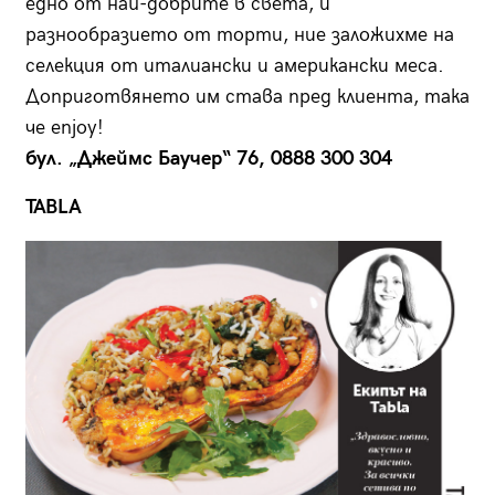
едно от най-добрите в света, и
разнообразието от торти, ние заложихме на
селекция от италиански и американски меса.
Доприготвянето им става пред клиента, така
че enjoy!
бул. „Джеймс Баучер“ 76, 0888 300 304
TABLA