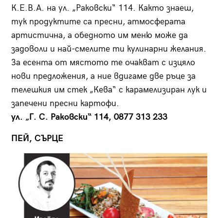
К.Е.В.А. на ул. „Раковски“ 114. Както знаеш,
тук продуктите са пресни, атмосферата
артистична, а обедното им меню може да
задоволи и най-смелите ти кулинарни желания.
За есента от мястото те очакват с изцяло
нови предложения, а ние вдигаме две ръце за
телешкия им стек „Кева“ с карамелизиран лук и
запечени пресни картофи.
ул. „Г. С. Раковски“ 114, 0877 313 233
ПЕЙ, СЪРЦЕ