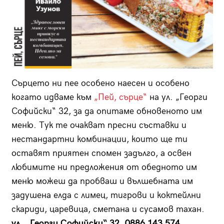
Сърцето ни пее особено на­есен и особено
когато идваме към
„Пей, сърце“
на ул. „Георги
Софийски“ 32, за да опитаме обновеното им
меню. Тук те очакват пресни съставки и
нестандартни комбинации, които ще ти
оставят приятен спомен задълго, а освен
любимите ни предложения от обедното им
меню можеш да пробваш и вълшебната им
задушена елда с лимец, тигрови и коктейлни
скариди, царевица, сметана и сусамов тахан.
ул. „Георги Софийски“ 32, 0886 143 574