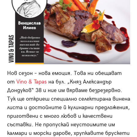
Нов сезон – нова емоция. Това ни обещават
от
Vino & Tapas
на бул. „Княз Александър
Дондуков“ 38 и ние им вярваме безрезервно.
Тук ще откриеш специално селектирана винена
листа и достойните й кулинарни предложения,
приготвени с много любов и качествени
съставки. Не пропускай неустоимите им
калмари и морски дарове, хрупкавите брускети