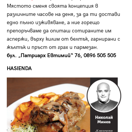
Мястото сменя своята концепция в
различните часове на деня, за да ти достави
едно пълно изживяване, а ние горещо
препоръчваме да опиташ сотираните им
аспержи, върху килим от белтък, гарнирани с
жълтък и пръст от грах и пармезан.
бул. „Патриарх Евтимий“ 76, 0896 505 505
HASIENDA