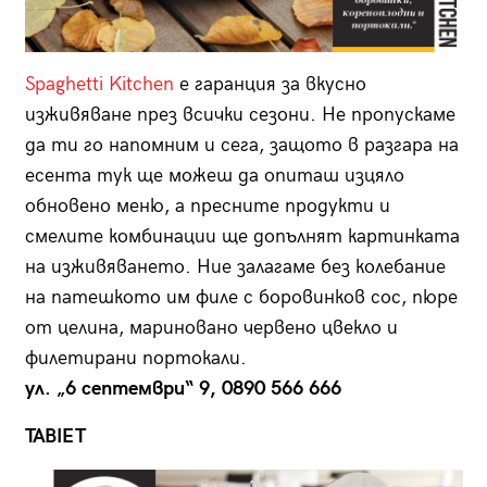
Spaghetti Kitchen
е гаранция за вкусно
изживяване през всички сезони. Не пропускаме
да ти го напомним и сега, защото в разгара на
есента тук ще можеш да опиташ изцяло
обновено меню, а пресните продукти и
смелите комбинации ще допълнят картинката
на изживяването. Ние залагаме без колебание
на патешкото им филе с боровинков сос, пюре
от целина, мариновано червено цвекло и
филeтирани портокали.
ул. „6 септември“ 9, 0890 566 666
TABIET