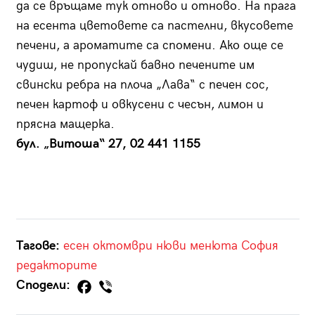
да се връщаме тук отново и отново. На прага
на есента цветовете са пастелни, вкусовете
печени, а ароматите са спомени. Ако още се
чудиш, не пропускай бавно печените им
свински ребра на плоча „Лава“ с печен сос,
печен картоф и овкусени с чесън, лимон и
прясна мащерка.
бул. „Витоша“ 27, 02 441 1155
Тагове:
есен
октомври
нюви менюта
София
редакторите
Сподели: