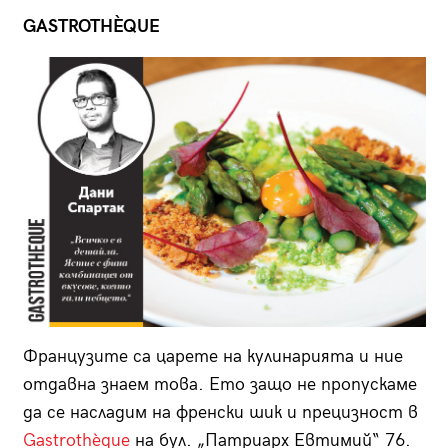
GASTROTHÈQUE
Французите са царете на кулинарията и ние
отдавна знаем това. Ето защо не пропускаме
да се насладим на френски шик и прецизност в
Gastrothèque
на бул. „Пат­риарх Евтимий“ 76.