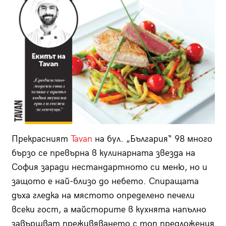
Прекрасният
Tavan
на бул. „България“ 98 много
бързо се превърна в кулинарната звезда на
София заради не­стандартното си меню, но и
защото е най-близо до небето. Спиращата
дъха гледка на мястото определено печели
всеки гост, а майсторите в кухнята напълно
завършват преживяването с топ предложения