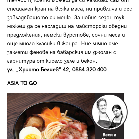
течност, която можеш да си наливаш сам от
специален кран на всяка маса, ни привлича и със
завладяващото си меню. За новия сезон тук
можеш да се насладиш на майсторски обедни
предложения, немски вурстове, сочни меса и
още много класики в жанра. Ние лично сме
заклети фенове на баварския им джолан с
гарнитура от кисело зеле и бекон.
ул. „Христо Белчев“ 42, 0884 320 400
ASIA TO GO