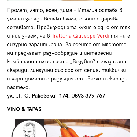
Пролет, лято, есен, зима – Италия остава в
ума ни заради всички блага, с които дарява
сетивата. Превъзходната кухня е едно от тях
и ние знаем, че в
Trattoria Giuseppe Verdi
тя ни е
сигурно гарантирана. За есента от мястото
ни предлагат разнообразие и интересни
комбинации плюс паста „Везувий“ с глазирани
скариди, лингуини със сос от сепия, тиквички
и чери домати с редукция от цвекло и скариди
пастело.
ул. „Г. С. Раковски“ 174, 0893 379 767
VINO & TAPAS