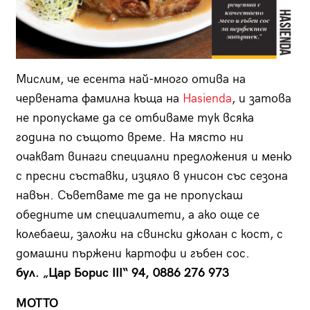
Мислим, че есента най-много отива на
червената фамилна къща на
Hasienda
, и затова
не пропускаме да се отбиваме тук всяка
година по същото време. На място ни
очакват винаги специал­ни предложения и меню
с пресни съставки, изцяло в унисон със сезона
навън. Съветваме те да не пропускаш
обедните им специалитети, а ако още се
колебаеш, заложи на свински джолан с кост, с
домашни пържени картофи и гъбен сос.
бул. „Цар Борис III“ 94, 0886 276 973
MOTTO