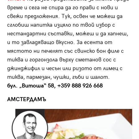
време и сега не спира да го прави с нови и
свежи предложения. Тук, освен че можеш да
сглобиш напитка изцяло по твой избор с
нестандартни съставки, можеш и да хапнеш,
и то завладяващо вкусно. За есента от
мястото ни печелят със свинско бон филе с
тиква и горгонзола върху сметанов сос с
джинджифил и чесън или ризото от лимец с
тиква, пармезан, чушки, гъби и шалот.
бул. „Витоша“ 58, +359 888 926 668
АМСТЕРДАМЪ