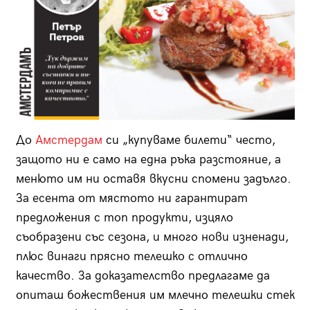
До
Амстердам
си „купуваме билети“ често,
защото ни е само на една ръка разстояние, а
менюто им ни оставя вкусни спомени задълго.
За есента от мястото ни гарантират
предложения с топ продукти, изцяло
съобразени със сезона, и много нови изненади,
плюс винаги прясно телешко с отлично
качество. За доказателство предлагаме да
опиташ божествения им млечно телешки стек