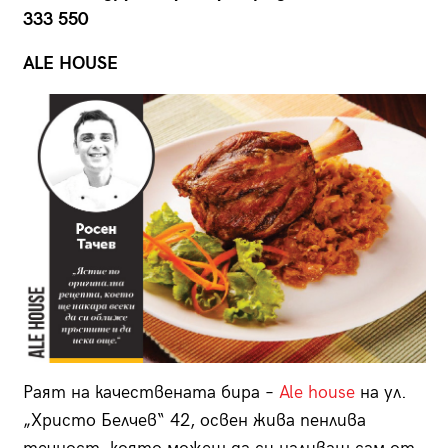
333 550
ALE HOUSE
Раят на качествената бира –
Ale house
на ул.
„Христо Белчев“ 42, освен жива пенлива