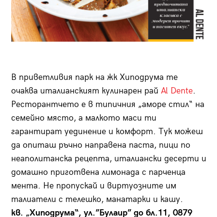
В приветливия парк на жк Хиподрума те
очаква италианският кулинарен рай
Al Dente
.
Ресторантчето е в типичния „аморе стил“ на
семейно място, а малкото маси ти
гарантират уединение и комфорт. Тук можеш
да опиташ ръчно направена паста, пици по
неаполитанска рецепта, италиански десерти и
домашно приготвена лимонада с парченца
мента. Не пропускай и виртуозните им
талиатели с телешко, манатарки и кашу.
кв. „Хиподрума“, ул.”Булаир” до бл.11, 0879