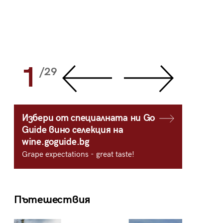
1
2
/29
/
Избери от специалната ни Go
Guide вино селекция на
wine.goguide.bg
Grape expectations - great taste!
Пътешествия