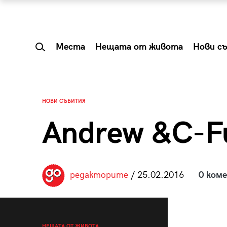
Места
Нещата от живота
Нови с
НОВИ СЪБИТИЯ
Andrew &C-F
редакторите
/ 25.02.2016
0 ком
 Shareable:
Summer Prelude: ка
лги вечери и
започва лятото в 
НЕЩАТА ОТ ЖИВОТА