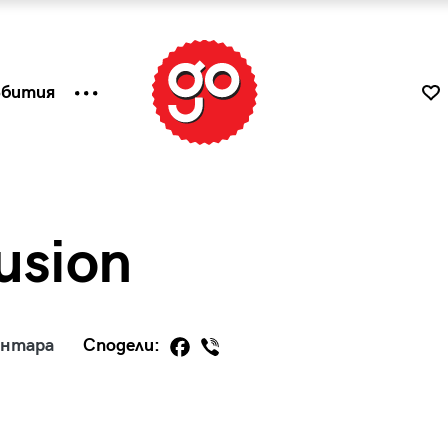
ъбития
usion
ентара
Сподели:
к
Tender is the Wine – Какво
чаша
се пие на Лазурния бряг