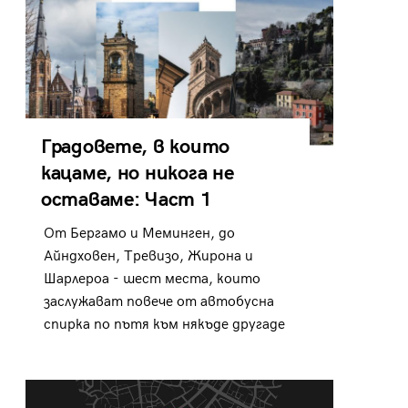
Градовете, в които
кацаме, но никога не
оставаме: Част 1
От Бергамо и Меминген, до
Айндховен, Тревизо, Жирона и
Шарлероа - шест места, които
заслужават повече от автобусна
спирка по пътя към някъде другаде