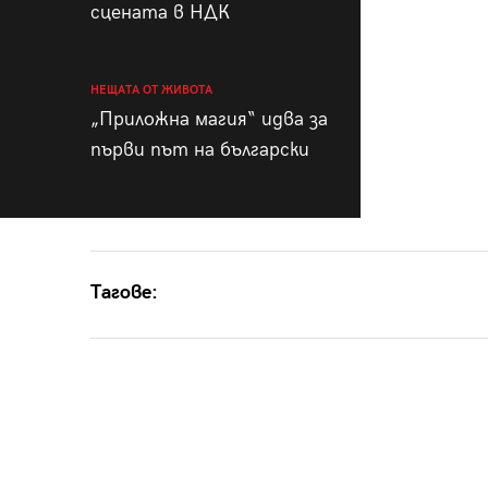
сцената в НДК
НЕЩАТА ОТ ЖИВОТА
„Приложна магия“ идва за
първи път на български
Тагове: