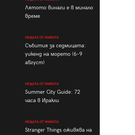
пания
Лятото винаги е в минало
време
НЕЩАТА ОТ ЖИВОТА
28
/29
Събития за седмицата:
уикенд на морето (6–9
август)
НЕЩАТА ОТ ЖИВОТА
Summer City Guide: 72
часа в Иракли
НЕЩАТА ОТ ЖИВОТА
Stranger Things оживява на