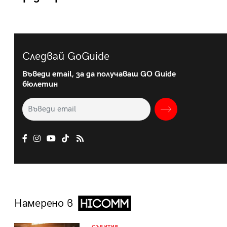
Следвай GoGuide
Въведи email, за да получаваш GO Guide
бюлетин
Намерено в